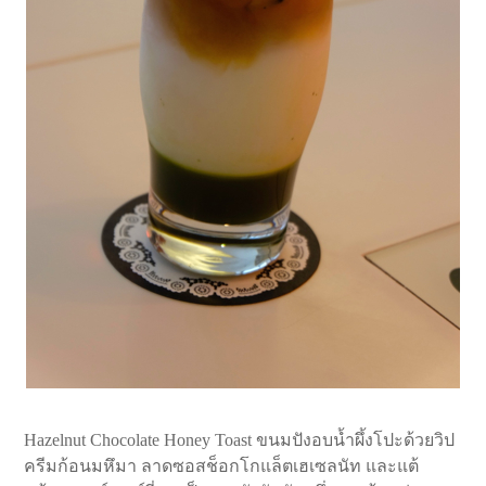
Hazelnut Chocolate Honey Toast ขนมปังอบน้ำผึ้งโปะด้วยวิป
ครีมก้อนมหึมา ลาดซอสช็อกโกแล็ตเฮเซลนัท และแต้