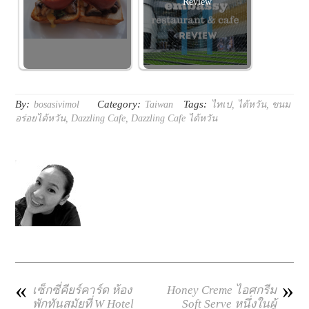
Review
By:
Category:
Tags:
bosasivimol
Taiwan
ไทเป
,
ไต้หวัน
,
ขนม
อร่อยไต้หวัน
,
Dazzling Cafe
,
Dazzling Cafe ไต้หวัน
«
»
เซ็กซี่คียร์คาร์ด ห้อง
Honey Creme ไอศกรีม
พักทันสมัยที่ W Hotel
Soft Serve หนึ่งในผู้