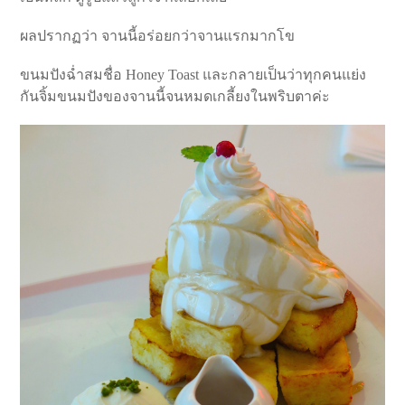
ผลปรากฏว่า จานนี้อร่อยกว่าจานแรกมากโข
ขนมปังฉ่ำสมชื่อ Honey Toast และกลายเป็นว่าทุกคนแย่ง
กันจิ้มขนมปังของจานนี้จนหมดเกลี้ยงในพริบตาค่ะ