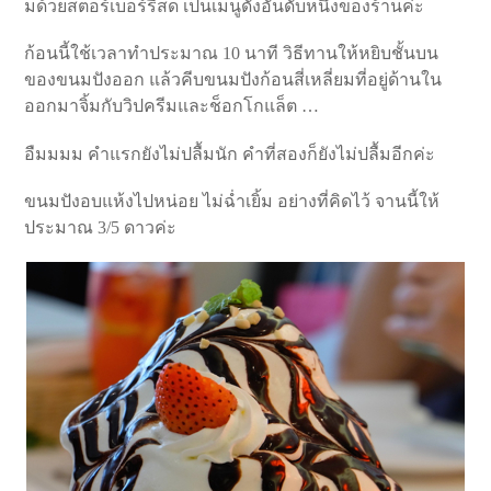
มด้วยสตอร์เบอร์รี่สด เป็นเมนูดังอันดับหนึ่งของร้านค่ะ
ก้อนนี้ใช้เวลาทำประมาณ 10 นาที วิธีทานให้หยิบชั้นบน
ของขนมปังออก แล้วคีบขนมปังก้อนสี่เหลี่ยมที่อยู่ด้านใน
ออกมาจิ้มกับวิปครีมและช็อกโกแล็ต …
อืมมมม คำแรกยังไม่ปลื้มนัก คำที่สองก็ยังไม่ปลื้มอีกค่ะ
ขนมปังอบแห้งไปหน่อย ไม่ฉ่ำเยิ้ม อย่างที่คิดไว้ จานนี้ให้
ประมาณ 3/5 ดาวค่ะ