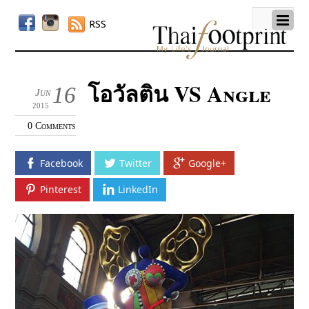
RSS
โอวัลติน VS Angle
16
Jun
2015
0 Comments
Facebook
Twitter
Google+
Pinterest
LinkedIn