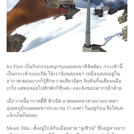
Ice Flyer เป็นกิจกรรมสนุกๆบนยอดเขาทิลิสต์ค่ะ กระเช้านี้
เป็นกระเช้าแบบเปิด ให้เรานั่งหย่อนขา เหมือนลอยอยู่ใน
อากาศ ตอนแรกก็รู้สึกหวาดเสียวนิดๆ จับคันกั้นเสียจนมือ
เกร็ง แต่พอลอยไปสักพักก็ชินค่ะ และยังชอบมากๆอีกด้วย
เมื่อวานนี้อากาศดี้ดี ฟ้าเปิด อวดยอดเขาสวยงามบาดตา
อุณหภูมิบนยอดเขาประมาณ 15 องศา ในฤดูร้อน จึงใส่แค่
แจ็กเก็ตก็พอค่ะ
Mount Titlis : ตั้งอยู่ใกล้กับเมืองสวย “ลูเซิรน์” ซึ่งอยู่ห่างจาก