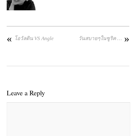
«
»
โอวัลติน VS Angle
วันสบายๆในซูริค …
Leave a Reply