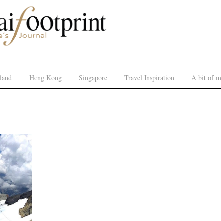
land
Hong Kong
Singapore
Travel Inspiration
A bit of m