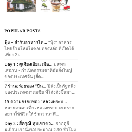
POPULAR POSTS
ฟุ้ง – สำรับอาหารไท...
“ฟุ้ง” อาหาร
ไทยร้านใหม่ในซอยทองหล่อ ที่เปิดได้
เพียง 2 เ...
Day 1 : ตูเจียงเยียน เมือ...
มลฑล
เสฉวน - กำเนิดธรรมชาติอันยิ่งใหญ่
ของประเทศจีน (สี่ด...
7 ร้านอร่อยของ “ปีน...
ปีนังเป็นรัฐหนึ่ง
ของประเทศมาเลเซีย ที่โด่งดังขึ้นมา...
15 ความอร่อยของ “หลวงพระบ...
หลายคนมาเที่ยวหลวงพระบางเพราะ
อยากใช้ชีวิตให้ช้ากว่านาฬิ...
Day 2 : สี่ดรุณี หุบเขาซว...
จากตูจิ
นเยี่ยน เรานั่งรถประมาณ 2.30 ชั่วโมง