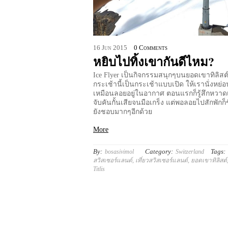
16
Jun
2015
0 Comments
หยิบไปทิ้งเขากันดีไหม?
Ice Flyer เป็นกิจกรรมสนุกๆบนยอดเขาทิลิสต์
กระเช้านี้เป็นกระเช้าแบบเปิด ให้เรานั่งหย่
เหมือนลอยอยู่ในอากาศ ตอนแรกก็รู้สึกหวาด
จับคันกั้นเสียจนมือเกร็ง แต่พอลอยไปสักพักก
ยังชอบมากๆอีกด้วย
More
By:
Category:
Tags:
bosasivimol
Switzerland
สวิสเซอร์แลนด์
,
เที่ยวสวิสเซอร์แลนด์
,
ยอดเขาทิลิสต์
Titlis