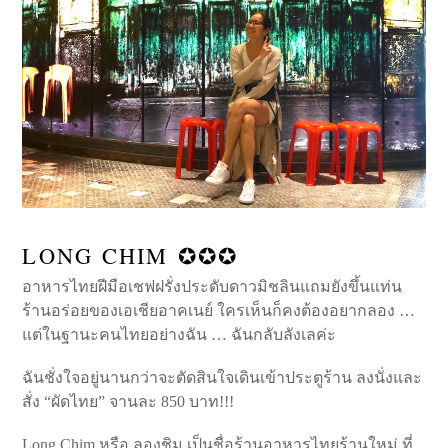
LONG CHIM ✪✪✪
อาหารไทยฝีมือเชฟฝรั่งประดับดาวมิชลินแถมยังขึ้นแท่น
ร้านอร่อยของเอเชียอาคเนย์ ใครเห็นก็คงต้องอยากลอง …
แต่ในฐานะคนไทยอย่างฉัน … ฉันกลับลังเลค่ะ
ฉันชั่งใจอยู่นานกว่าจะตัดสินใจเดินเข้าประตูร้าน ลงนั่งและ
สั่ง “ผัดไทย” จานละ 850 บาท!!!
Long Chim หรือ ลองชิม เป็นชื่อร้านอาหารไทยร้านใหม่ ที่