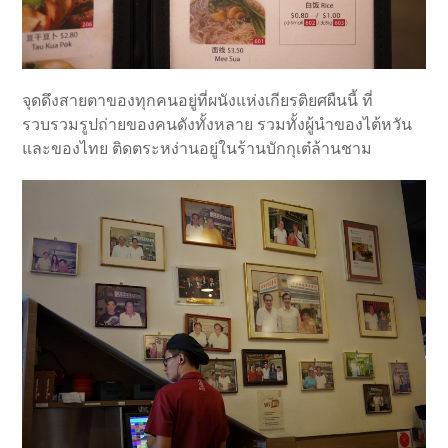
จุดดึงสายตาของทุกคนอยู่ที่ผนังแห่งเกียรติยศผืนนี้ ที่
รวบรวมรูปถ่ายของคนดังทั้งหลาย รวมทั้งผู้นำของไต้หวัน
และของไทย ติดตระหง่านอยู่ในร้านบักกุเต๋ล้านชาม