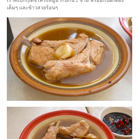
เราสั่งบักกุเต๋ซี่โครงหมูมากินกัน 2 ชาม พร้อมกับผักดอง
เค็มๆ และข้าวสวยร้อนๆ