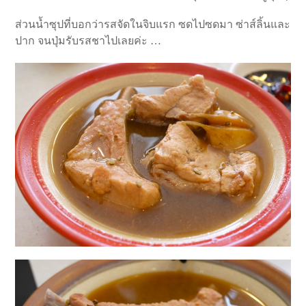
ส่วนน้ำซุปที่บอกว่ารสจัดในจิบแรก ซดไปซดมา ซ่าส์ลิ้นและ
ปาก จนปุ่มรับรสชาไปเลยค่ะ …