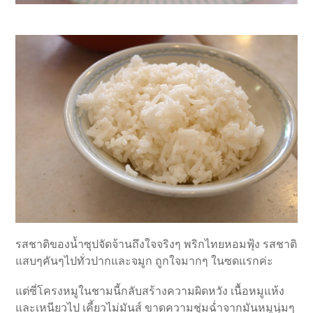
รสชาติของน้ำซุปจัดจ้านถึงใจจริงๆ พริกไทยหอมฟุ้ง รสชาติ
แสบๆคันๆไปทั่วปากและจมูก ถูกใจมากๆ ในซดแรกค่ะ
แต่ซี่โครงหมูในชามนี้กลับสร้างความผิดหวัง เนื้อหมูแห้ง
และเหนียวไป เคี้ยวไม่มันส์ ขาดความชุ่มฉ่ำจากมันหมูนุ่มๆ