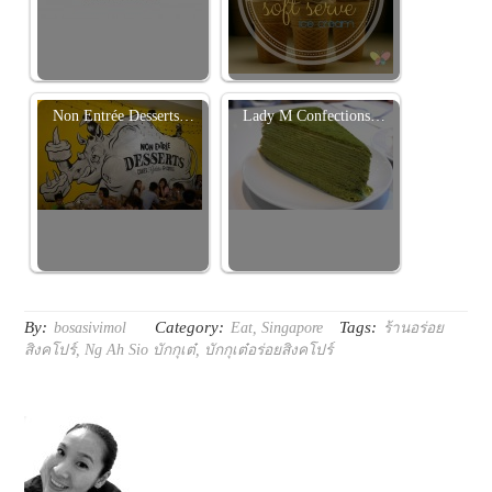
Non Entrée Desserts…
Lady M Confections…
By:
Category:
Tags:
bosasivimol
Eat
,
Singapore
ร้านอร่อย
สิงคโปร์
,
Ng Ah Sio บักกุเต๋
,
บักกุเต๋อร่อยสิงคโปร์