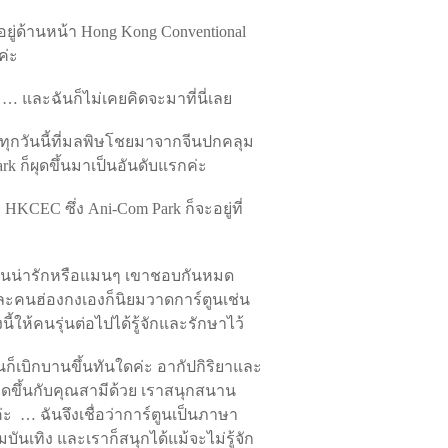
อยู่ด้านหน้า Hong Kong Conventional
ค่ะ
ป … และฉันก็ไม่เคยคิดจะมาที่นี่เลย
ทุกวันนี้ที่มลพิษโชยมาจากจีนปกคลุม
k ก็ผุดขึ้นมาเป็นอันดับแรกค่ะ
KCEC ซึ่ง Ani-Com Park ก็จะอยู่ที่
าร์ตูนน่ารักหรือแมนๆ เขาชอบกันหมด
และคนฮ่องกงเองก็นิยมวาดการ์ตูนเช่น
้ให้คนรุ่นต่อไปได้รู้จักและรักษาไว้
ฉันก็เบิกบานขึ้นทันใดค่ะ อากัปกิริยาและ
เกิดขึ้นกับคุณสามีด้วย เราสนุกสนาน
้ค่ะ … ฉันจึงเชื่อว่าการ์ตูนเป็นภาษา
ันเทิง และเราก็สนุกได้แม้จะไม่รู้จัก