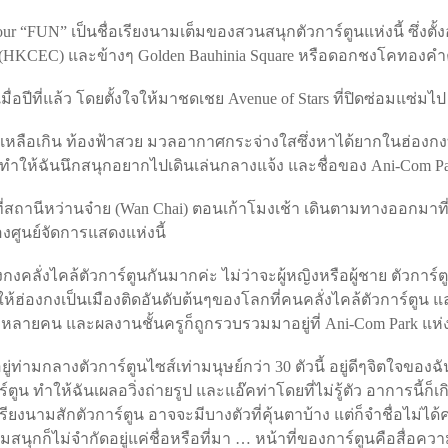
 “FUN” เป็นชื่อเรียงนามเต็มของสวนสนุกตัวการ์ตูนแห่งนี้ ซึ่งตั้ง
er (HKCEC) และข้างๆ Golden Bauhinia Square หรือดอกชงโคทองคำ
มื่อปีที่แล้ว โดยตั้งใจให้มาชดเชย Avenue of Stars ที่ปิดซ่อมแซ่มไ
ดีเหลือเกิน ท้องฟ้าสวย มวลอากาศกระจ่างใสซึ่งหาได้ยากในฮ่องกง
จึงทำให้ฉันนึกสนุกอยากไปเดินเล่นกลางแจ้ง และชื่อของ Ani-Com Par
่สถานีหว่านจ๋าย (Wan Chai) ตอนเก้าโมงเช้า เดินตามทางออกมาที่ H
ศูนย์จัดการแสดงแห่งนี้
องกงคลั่งไคล้ตัวการ์ตูนกันมากค่ะ ไม่ว่าจะผู้หญิงหรือผู้ชาย ตัวก
้ฮ่องกงเป็นเมืองติดอันดับต้นๆของโลกที่คนคลั่งไคล้ตัวการ์ตูน 
ีหลายคน และผลงานชั้นครูก็ถูกรวบรวมมาอยู่ที่ Ani-Com Park แห่งนี
ยู่ท่ามกลางตัวการ์ตูนไซส์เท่ามนุษย์กว่า 30 ตัวนี้ อยู่ดีๆจิตใจของ
ูน ทำให้ฉันเผลอวิ่งถ่ายรูป และแอ๊คท่าโดยที่ไม่รู้ตัว อาการนี้ก็
ียงเรียงนามสักตัวการ์ตูน อาจจะมีบางตัวที่คุ้นตาบ้าง แต่ก็จำชื่อไม่ได
ุกก็ไม่จำกัดอยู่แค่ชื่อหรือที่มา … หน้าที่ของการ์ตูนคือสื่อความบ