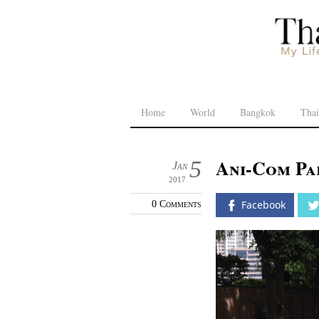
Home
World
Bangkok
Thai
Ani-Com Par
5
Jan
2017
0 Comments
Facebook