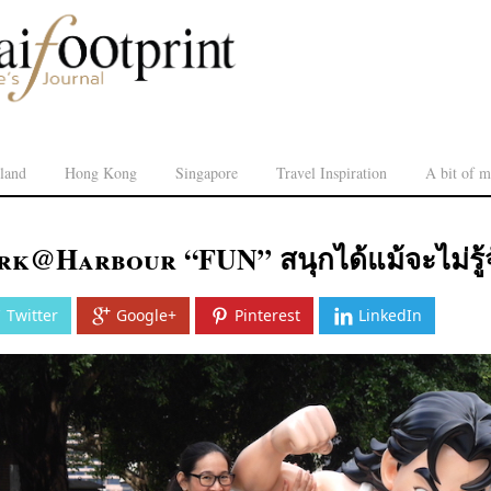
land
Hong Kong
Singapore
Travel Inspiration
A bit of m
k@Harbour “FUN” สนุกได้แม้จะไม่รู้จั
Twitter
Google+
Pinterest
LinkedIn