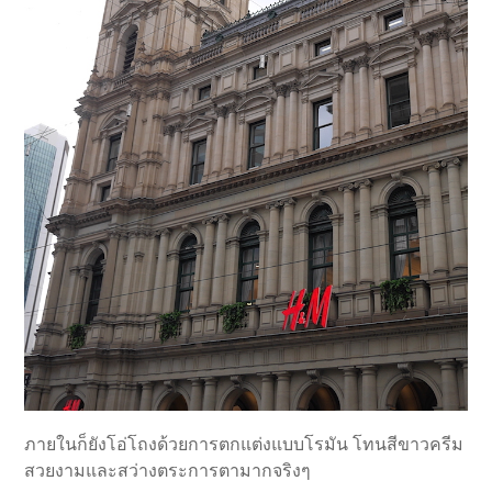
ภายในก็ยังโอ่โถงด้วยการตกแต่งแบบโรมัน โทนสีขาวครีม
สวยงามและสว่างตระการตามากจริงๆ