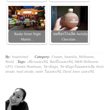
Raohe Street Night
นมช็อกโกแล็ต Awfully
Market…
Chocolate…
By:
Category:
bosasivimol
Feature
,
Australia
,
Melbourne
,
Tags:
World
เที่ยวเมลเบริน์
,
ช้อปปิ้งเมลเบริน์
,
H&M Melbourne
GPO
,
Chemist Warehouse
,
วิตามินถูก
,
วิตามินถูกในออสเตรเลีย
,
block
arcade
,
royal arcade
,
outlet ในเมลเบริน์
,
David Jones เมลเบริน์