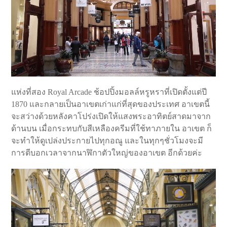
แห่งที่สอง Royal Arcade ช้อปปิ้งมอลล์หรูหราที่เปิดตั้งแต่ปี
1870 และกลายเป็นอาเขตเก่าแก่ที่สุดของประเทศ อาเขตนี้
จะสว่างด้วยหลังคาโปร่งเปิดให้แสงพระอาทิตย์สาดมาจาก
ด้านบน เมื่อกระทบกับสีเหลืองครีมที่ใช้ทาภายใน อาเขต ก็
จะทำให้ดูเปล่งประกายไปทุกอณู และในทุกๆชั่วโมงจะมี
การตีบอกเวลาจากนาฬิกาตัวใหญ่ของอาเขต อีกด้วยค่ะ