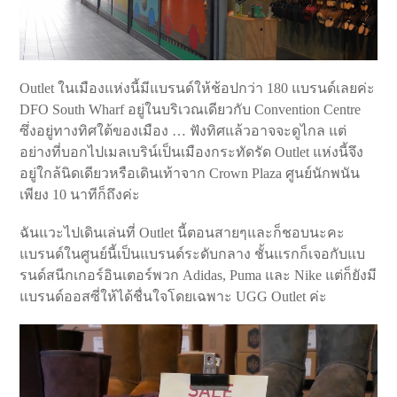
Outlet ในเมืองแห่งนี้มีแบรนด์ให้ช้อปกว่า 180 แบรนด์เลยค่ะ
DFO South Wharf อยู่ในบริเวณเดียวกับ Convention Centre
ซึ่งอยู่ทางทิศใต้ของเมือง … ฟังทิศแล้วอาจจะดูไกล แต่
อย่างที่บอกไปเมลเบริน์เป็นเมืองกระทัดรัด Outlet แห่งนี้จึง
อยู่ใกล้นิดเดียวหรือเดินเท้าจาก Crown Plaza ศูนย์นักพนัน
เพียง 10 นาทีก็ถึงค่ะ
ฉันแวะไปเดินเล่นที่ Outlet นี้ตอนสายๆและก็ชอบนะคะ
แบรนด์ในศูนย์นี้เป็นแบรนด์ระดับกลาง ชั้นแรกก็เจอกับแบ
รนด์สนีกเกอร์อินเตอร์พวก Adidas, Puma และ Nike แต่ก็ยังมี
แบรนด์ออสซี่ให้ได้ชื่นใจโดยเฉพาะ UGG Outlet ค่ะ