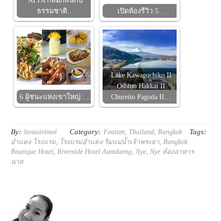
ATTA กลมกลืนกับ
ธรรมชาติ…
เปิดห้องรีวิว 5…
Lake Kawaguchiko II
Oshino Hakkai II
6 ผู้ชนะแห่งเขาใหญ่ :…
Chureito Pagoda II…
By:
Category:
Tags:
bosasivimol
Feature
,
Thailand
,
Bangkok
อำแดง โรงแรม
,
โรงแรมอำแดง ริมแม่น้ำเจ้าพระยา
,
Bangkok
Boutique Hotel
,
Riverside Hotel Aumdaeng
,
Nye
,
Nye ห้องอาหาร
นาย