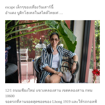
escape เล็กๆของ‪เที่ยงวันเสาร์นี้
อำแดง บูติกโฮเทลในสไตล์ไทยเท่ …
‪12/1 ถนนเชียงใหม่ แขวงคลองสาน เขตคลองสาน กทม
10600‬
จอดรถที่ลานจอดสุดซอยของ Lhong 1919 และให้รถกอลฟ์