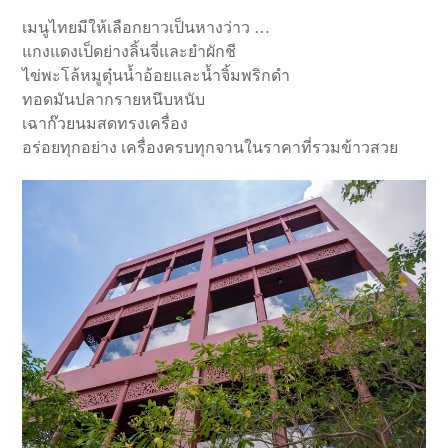
เมนูไทยมีให้เลือกยาวเป็นหางว่าว …
แกงแดงเป็ดย่างลิ้นจี่และยำผักชี
ไข่พะโล้หมูตุ๋นน้ำอ้อยและน้ำจิ้มพริกดำ
ทอดมันปลากรายหนึบหนับ
เฉาก๊วยนมสดทรงเครื่อง
อร่อยทุกอย่าง เครื่องครบทุกจานในราคาที่รวมข้าวสวย