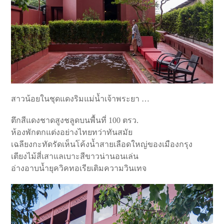
สาวน้อยในชุดแดงริมแม่น้ำเจ้าพระยา …
ตึกสีแดงชาดสูงชลูดบนพื้นที่ 100 ตรว.
ห้องพักตกแต่งอย่างไทยทว่าทันสมัย
เฉลียงกะทัดรัดเห็นโค้งน้ำสายเลือดใหญ่ของเมืองกรุง
เตียงไม้สี่เสาแลเบาะสีขาวน่านอนเล่น
อ่างอาบน้ำยุควิคทอเรียเติมความวินเทจ