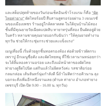
และสต็อปสุดท้ายของวันก่อนเช็คอินเข้าโรงแรม ก็คือ
“ผัด
ไทยท่ายาง”
ผัดไทยร้อยปี สืบสานสูตรอร่อยผ่าน 3 เจเนเรชั่
นของเมืองเพชร ร้านอยู่ใกล้ตลาดสด ในใต้ถุนบ้านไม้สอง
ชั้นที่มีคุณยายวัยเฉียดแปดสิบ ทายาทรุ่นที่สอง ยืนผัดอยู่ด้วย
ในครัว หลานชายคุณยายบอกกับฉันว่า “ให้คุณยายทำงาน
ทุกวัน ช่วยให้กระชุ่มกระช่วยและแข็งแรง”
เมนูเที่ยงนี้ เริ่มด้วยลูกชิ้นทอดรองท้อง ต่อด้วยข้าวผัดกระ
เพราปู อีกเมนูชื่อดัง และผัดไทยหมู ที่ใช้เวลานานหน่อยกว่า
จะได้ลิ้มลองความอร่อย และถึงแม้หน้าตาของผัดไทย
ท่ายางดูจืดไปนิด แต่กินแล้วไม่ผิดหวังค่ะ รสชาติอร่อย
กลมกล่อม เส้นจันทร์นุ่มกำลังดี นี่ถ้าไม่ติดว่ารอคิวนาน ลุง
บอกจะสั่งเพิ่มอีกหนึ่งจานเลย (ตำบล ท่ายาง อำเภอท่ายาง
เพชรบุรี เปิด-ปิด 9.00 – 16.00 น. ทุกวัน)