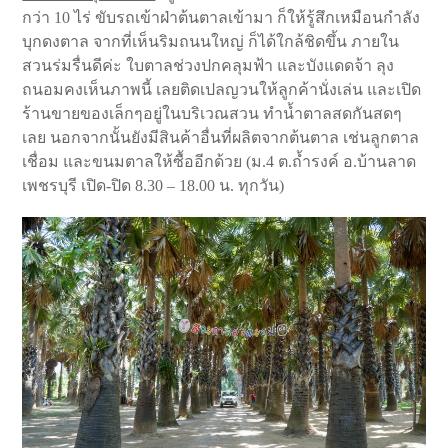
กว่า 10 ไร่ ขับรถเข้าฝ่าต้นตาลเข้ามา ก็ให้รู้สึกเหมือนกำลัง
บุกดงตาล จากที่เห็นริมถนนใหญ่ ก็ได้ใกล้ชิดขึ้น ภายใน
สวนร่มรื่นดีค่ะ ใบตาลช่วงปกคลุมฟ้า และบังแดดจ้า ลุง
ถนอมคงเห็นภาพนี้ เลยติดเปลญวนให้ลูกค้านั่งเล่น และเปิด
ร้านขายของเล็กๆอยู่ในบริเวณสวน ทำน้ำตาลสดกันสดๆ
เลย นอกจากนั้นยังมีสินค้าอื่นที่ผลิตจากต้นตาล เช่นลูกตาล
เชื่อม และขนมตาลให้ซื้ออีกด้วย (ม.4 ต.ถ้ำรงค์ อ.บ้านลาด
เพชรบุรี เปิด-ปิด 8.30 – 18.00 น. ทุกวัน)