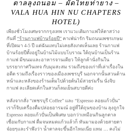
ตาลลุงถนอม
–
ผัดไทยท่ายาง
–
VALA HUA HIN NU CHAPTERS
HOTEL)
เพียงชั่วโมงเศษจากกรุงเทพ เราแวะเติมกาแฟให้ตาสว่าง
กันที่
“ร้านกาแฟบ้านร้อยปี”
คาเฟ่น่ารัก ริมถนนเพชรเกษม
ที่เปิดมา 4-5 ปี แต่ฉันแทบไม่เคยสังเกตเห็นเลย ร้านกาแฟ
บ้านร้อยปีตั้งอยู่ในบ้านไม้แบบโบราณ ใต้ถุนบ้านเป็นร้าน
กาแฟ มีขนมและอาหารจานเดียว ให้ลูกค้านั่งกินใน
บรรยากาศวินเทจ กับมุมสะสม รวมถึงของเก่าที่เล่าเรื่องใน
อดีต รวมถึงเรื่องราวของเมืองเพชรบุรี นอกจากนั้นสวนด้าน
หน้าและหลังของร้านเต็มไปด้วยต้นไม้สวยร่มรื่น นั่งจิบ
กาแฟ ละเลียดเค้กในสวนก็ลมเย็นสบายดีค่ะ
หลังจากสั่ง “เพชรบุรี Coffee” และ “Espresso ลอยแก้วปั่น”
เราก็จิบเครื่องดื่มปล่อยอารมณ์ อยู่ที่ใต้ถุนของบ้าน ลุงถูกใจ
Espresso ลอยแก้วปั่นเป็นพิเศษ บอกว่าเหมือนกินลูกตาล
เชื่อมกับกาแฟ ดื่มจนหมดแก้วแล้วก็ หันมามองด้วยสายตา
จ๋อยๆและรำพึงว่า น้ำตาลจะขึ้นอีกไหมเนี่ย แหม … คงไม่