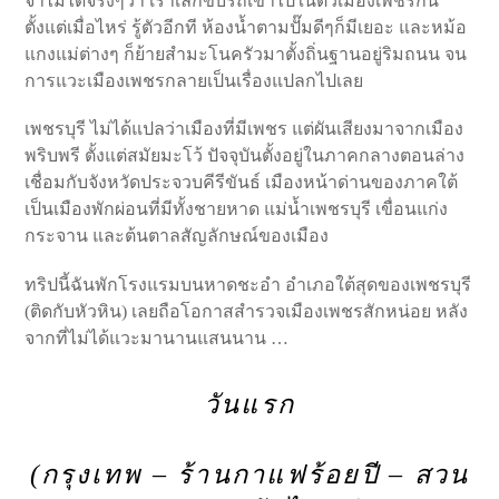
จำไม่ได้จริงๆว่า เราเลิกขับรถเข้าไปในตัวเมืองเพชรกัน
ตั้งแต่เมื่อไหร่ รู้ตัวอีกที ห้องน้ำตามปั๊มดีๆก็มีเยอะ และหม้อ
แกงแม่ต่างๆ ก็ย้ายสำมะโนครัวมาตั้งถิ่นฐานอยู่ริมถนน จน
การแวะเมืองเพชรกลายเป็นเรื่องแปลกไปเลย
เพชรบุรี ไม่ได้แปลว่าเมืองที่มีเพชร แต่ผันเสียงมาจากเมือง
พริบพรี ตั้งแต่สมัยมะโว้ ปัจจุบันตั้งอยู่ในภาคกลางตอนล่าง
เชื่อมกับจังหวัดประจวบคีรีขันธ์ เมืองหน้าด่านของภาคใต้
เป็นเมืองพักผ่อนที่มีทั้งชายหาด แม่น้ำเพชรบุรี เขื่อนแก่ง
กระจาน และต้นตาลสัญลักษณ์ของเมือง
ทริปนี้ฉันพักโรงแรมบนหาดชะอำ อำเภอใต้สุดของเพชรบุรี
(ติดกับหัวหิน) เลยถือโอกาสสำรวจเมืองเพชรสักหน่อย หลัง
จากที่ไม่ได้แวะมานานแสนนาน …
วันแรก
(กรุงเทพ
–
ร้านกาแฟร้อยปี
–
สวน