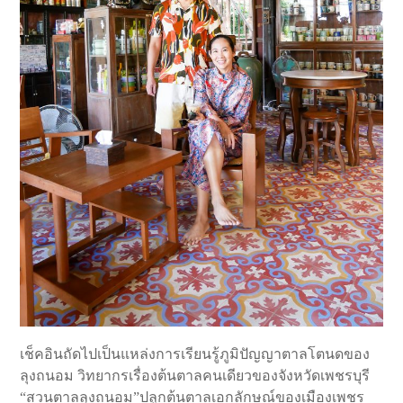
เช็คอินถัดไปเป็นแหล่งการเรียนรู้ภูมิปัญญาตาลโตนดของ
ลุงถนอม วิทยากรเรื่องต้นตาลคนเดียวของจังหวัดเพชรบุรี
“สวนตาลลุงถนอม”
ปลูกต้นตาลเอกลักษณ์ของเมืองเพชร