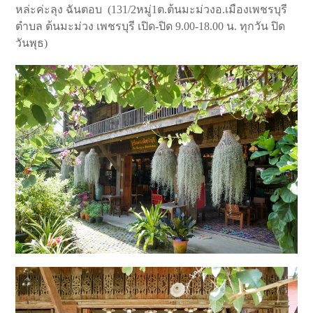
หล่ะค่ะลุง ฉันตอบ (131/2หมู่1ต.ต้นมะม่วงอ.เมืองเพชรบุรี
ตำบล ต้นมะม่วง เพชรบุรี เปิด-ปิด 9.00-18.00 น. ทุกวัน ปิด
วันพุธ)