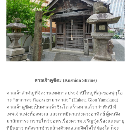
ศาลเจ้าคูชิดะ (
Kushida Shrine
)
ศาลเจ้าสำคัญที่จัดงานเทศกาลประจำปีใหญ่ที่สุดของฟุกุโอ
กะ “ฮากาตะ กิออน ยามาคาสะ” (Hakata Gion Yamakasa)
ศาลเจ้าคูชิดะเป็นศาลเจ้าชินโต สร้างมาแล้วกว่าพันปี มี
เทพเจ้าแห่งท้องทะเล และเทพธิดาแห่งดวงอาทิตย์ ผู้คนจึง
มาสักการะ กราบไหว้ขอพรเรื่องความเจริญรุ่งเรืองและอายุ
ที่ยืนยาว หลังจากชำระล้างตัวตนและจิตใจให้ผ่องใส ก็จะ