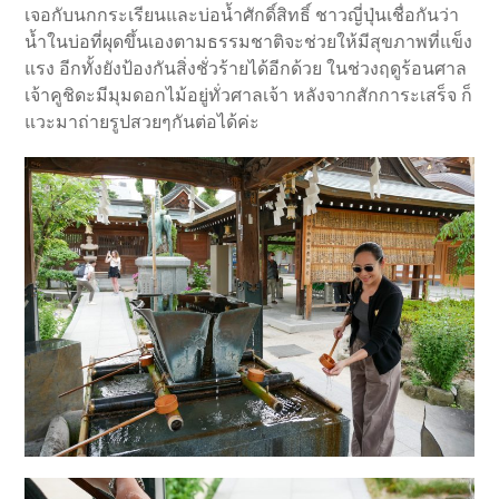
เจอกับนกกระเรียนและบ่อน้ำศักดิ์สิทธิ์ ชาวญี่ปุ่นเชื่อกันว่า
น้ำในบ่อที่ผุดขึ้นเองตามธรรมชาติจะช่วยให้มีสุขภาพที่แข็ง
แรง อีกทั้งยังป้องกันสิ่งชั่วร้ายได้อีกด้วย ในช่วงฤดูร้อนศาล
เจ้าคูชิดะมีมุมดอกไม้อยู่ทั่วศาลเจ้า หลังจากสักการะเสร็จ ก็
แวะมาถ่ายรูปสวยๆกันต่อได้ค่ะ