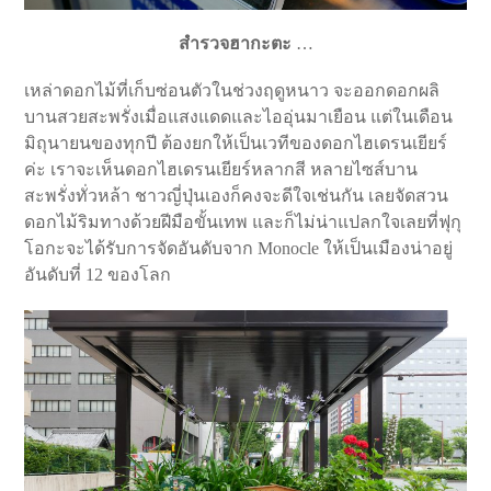
สำรวจฮากะตะ
…
เหล่าดอกไม้ที่เก็บซ่อนตัวในช่วงฤดูหนาว จะออกดอกผลิ
บานสวยสะพรั่งเมื่อแสงแดดและไออุ่นมาเยือน แต่ในเดือน
มิถุนายนของทุกปี ต้องยกให้เป็นเวทีของดอกไฮเดรนเยียร์
ค่ะ เราจะเห็นดอกไฮเดรนเยียร์หลากสี หลายไซส์บาน
สะพรั่งทั่วหล้า ชาวญี่ปุ่นเองก็คงจะดีใจเช่นกัน เลยจัดสวน
ดอกไม้ริมทางด้วยฝีมือขั้นเทพ และก็ไม่น่าแปลกใจเลยที่ฟุกุ
โอกะจะได้รับการจัดอันดับจาก Monocle ให้เป็นเมืองน่าอยู่
อันดับที่ 12 ของโลก