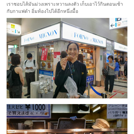
เราชอบไส้มันม่วงเพราะหวานลงตัว เก็บเอาไว้กินตอนเช้า
กับกาแฟดำ อิ่มท้องไปได้อีกหนึ่งมื้อ