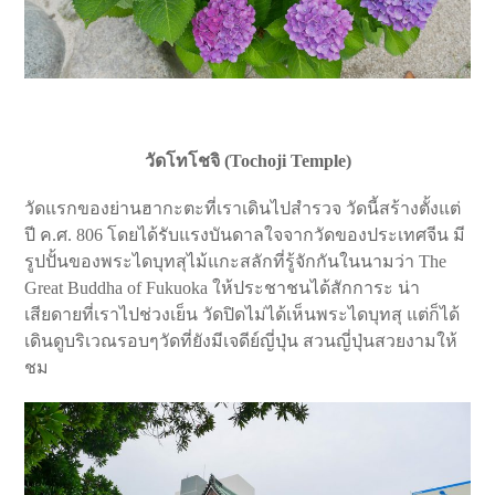
วัดโทโชจิ (
Tochoji Temple
)
วัดแรกของย่านฮากะตะที่เราเดินไปสำรวจ วัดนี้สร้างตั้งแต่
ปี ค.ศ. 806 โดยได้รับแรงบันดาลใจจากวัดของประเทศจีน มี
รูปปั้นของพระไดบุทสุไม้แกะสลักที่รู้จักกันในนามว่า The
Great Buddha of Fukuoka ให้ประชาชนได้สักการะ น่า
เสียดายที่เราไปช่วงเย็น วัดปิดไม่ได้เห็นพระไดบุทสุ แต่ก็ได้
เดินดูบริเวณรอบๆวัดที่ยังมีเจดีย์ญี่ปุ่น สวนญี่ปุ่นสวยงามให้
ชม