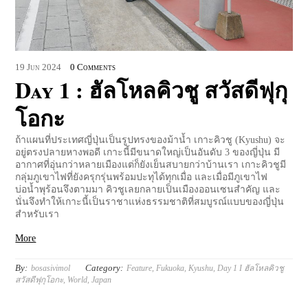
19
Jun
2024
0 Comments
Day 1 : ฮัลโหลคิวชู สวัสดีฟุกุ
โอกะ
ถ้าแผนที่ประเทศญี่ปุ่นเป็นรูปทรงของม้าน้ำ เกาะคิวชู (Kyushu) จะ
อยู่ตรงปลายหางพอดี เกาะนี้มีขนาดใหญ่เป็นอันดับ 3 ของญี่ปุ่น มี
อากาศที่อุ่นกว่าหลายเมืองแต่ก็ยังเย็นสบายกว่าบ้านเรา เกาะคิวชูมี
กลุ่มภูเขาไฟที่ยังครุกรุ่นพร้อมปะทุได้ทุกเมื่อ และเมื่อมีภูเขาไฟ
บ่อน้ำพุร้อนจึงตามมา คิวชูเลยกลายเป็นเมืองออนเซนสำคัญ และ
นั่นจึงทำให้เกาะนี้เป็นราชาแห่งธรรมชาติที่สมบูรณ์แบบของญี่ปุ่น
สำหรับเรา
More
By:
Category:
bosasivimol
Feature
,
Fukuoka
,
Kyushu
,
Day 1 I ฮัลโหลคิวชู
สวัสดีฟุกุโอกะ
,
World
,
Japan