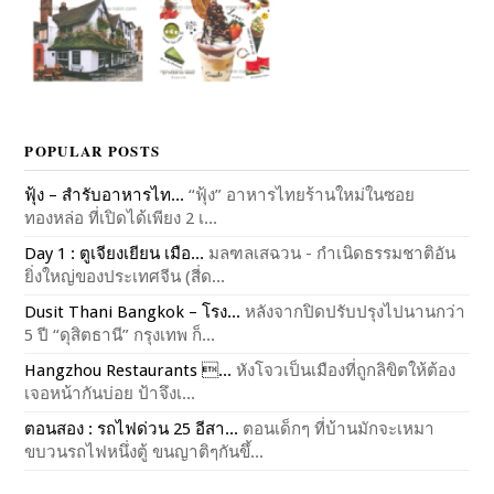
POPULAR POSTS
ฟุ้ง – สำรับอาหารไท...
“ฟุ้ง” อาหารไทยร้านใหม่ในซอย
ทองหล่อ ที่เปิดได้เพียง 2 เ...
Day 1 : ตูเจียงเยียน เมือ...
มลฑลเสฉวน - กำเนิดธรรมชาติอัน
ยิ่งใหญ่ของประเทศจีน (สี่ด...
Dusit Thani Bangkok – โรง...
หลังจากปิดปรับปรุงไปนานกว่า
5 ปี “ดุสิตธานี” กรุงเทพ ก็...
Hangzhou Restaurants ...
หังโจวเป็นเมืองที่ถูกลิขิตให้ต้อง
เจอหน้ากันบ่อย ป้าจึงเ...
ตอนสอง : รถไฟด่วน 25 อีสา...
ตอนเด็กๆ ที่บ้านมักจะเหมา
ขบวนรถไฟหนึ่งตู้ ขนญาติๆกันขึ้...