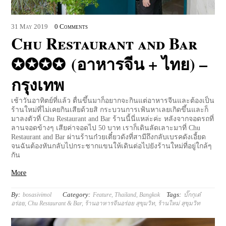
31
May
2019
0 Comments
Chu Restaurant and Bar
✪✪✪✪ (อาหารจีน + ไทย) –
กรุงเทพ
เช้าวันอาทิตย์ที่แล้ว ตื่นขึ้นมาก็อยากจะกินแต่อาหารจีนและต้องเป็น
ร้านใหม่ที่ไม่เคยกินเสียด้วยสิ กระบวนการเฟ้นหาเลยเกิดขึ้นและก็
มาลงตัวที่ Chu Restaurant and Bar ร้านนี้นี่แหล่ะค่ะ หลังจากจอดรถที่
ลานจอดข้างๆ เสียค่าจอดไป 50 บาท เราก็เดินลัดเลาะมาที่ Chu
Restaurant and Bar ผ่านร้านก๋วยเตี๋ยวดังที่สามีถึงกลับเบรคดังเอี้ยด
จนฉันต้องหันกลับไปกระชากแขนให้เดินต่อไปยังร้านใหม่ที่อยู่ใกล้ๆ
กัน
More
By:
Category:
Tags:
bosasivimol
Feature
,
Thailand
,
Bangkok
บั๊กกุเต๋
อร่อย
,
Chu Restaurant & Bar
,
ร้านอาหารจีนอร่อย สุขุมวิท
,
ร้านใหม่ สุขุมวิท