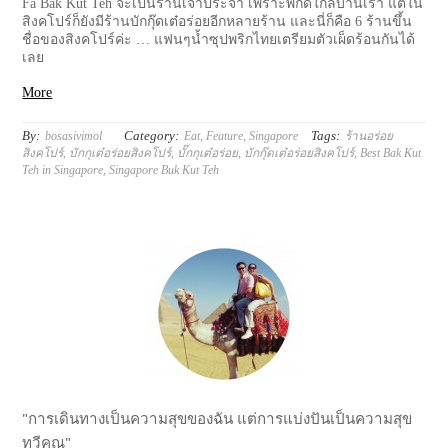
Fa Bak Kut Teh จะเป็นร้านเจ้าประจำ เพราะพิกัดใกล้บ้านเรา แต่ใน
สิงคโปร์ก็ยังมีร้านบักกุ๊ดเต๋อร่อยอีกหลายร้าน และนี่ก็คือ 6 ร้านขึ้น
ชื่อของสิงคโปร์ค่ะ … แฟนๆน้ำซุปพริกไทยเตรียมตัวเผ็ดร้อนกันได้
เลย
More
By:
Category:
Tags:
bosasivimol
Eat
,
Feature
,
Singapore
ร้านอร่อย
สิงคโปร์
,
บักกุเต๋อร่อยสิงคโปร์
,
บั๊กกุเต๋อร่อย
,
บักกุ๊ดเต๋อร่อยสิงคโปร์
,
Best Bak Kut
Teh in Singapore
,
Singapore Buk Kut Teh
"การเดินทางเป็นความสุขของฉัน แต่การแบ่งปันเป็นความสุข
ทวีคูณ"