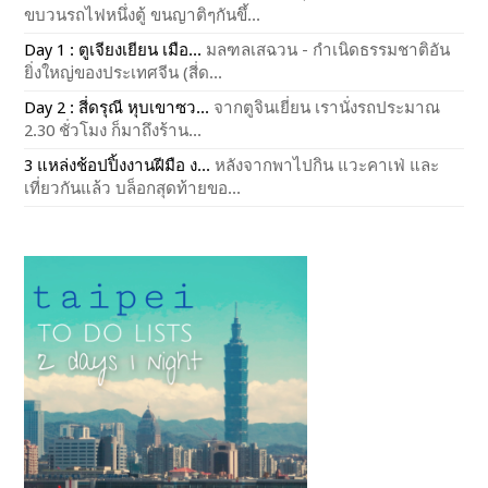
ขบวนรถไฟหนึ่งตู้ ขนญาติๆกันขึ้...
Day 1 : ตูเจียงเยียน เมือ...
มลฑลเสฉวน - กำเนิดธรรมชาติอัน
ยิ่งใหญ่ของประเทศจีน (สี่ด...
Day 2 : สี่ดรุณี หุบเขาซว...
จากตูจินเยี่ยน เรานั่งรถประมาณ
2.30 ชั่วโมง ก็มาถึงร้าน...
3 แหล่งช้อปปิ้งงานฝีมือ ง...
หลังจากพาไปกิน แวะคาเฟ่ และ
เที่ยวกันแล้ว บล็อกสุดท้ายขอ...