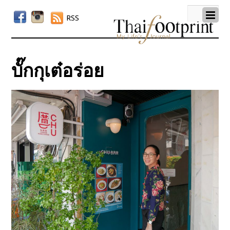
RSS
บั๊กกุเต๋อร่อย