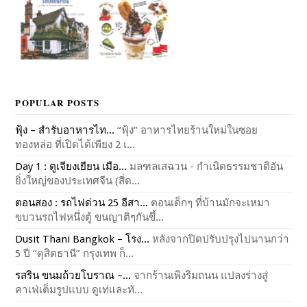
POPULAR POSTS
ฟุ้ง – สำรับอาหารไท...
“ฟุ้ง” อาหารไทยร้านใหม่ในซอย
ทองหล่อ ที่เปิดได้เพียง 2 เ...
Day 1 : ตูเจียงเยียน เมือ...
มลฑลเสฉวน - กำเนิดธรรมชาติอัน
ยิ่งใหญ่ของประเทศจีน (สี่ด...
ตอนสอง : รถไฟด่วน 25 อีสา...
ตอนเด็กๆ ที่บ้านมักจะเหมา
ขบวนรถไฟหนึ่งตู้ ขนญาติๆกันขึ้...
Dusit Thani Bangkok – โรง...
หลังจากปิดปรับปรุงไปนานกว่า
5 ปี “ดุสิตธานี” กรุงเทพ ก็...
รสริน ขนมถ้วยโบราณ –...
จากร้านเพิงริมถนน แปลงร่างสู่
คาเฟ่เต็มรูปแบบ ดูเท่และทั...