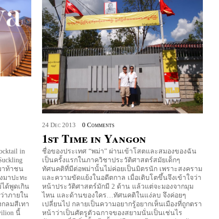
24
Dec
2013
0 Comments
1st Time in Yangon
cktail in
ชื่อของประเทศ “พม่า” ผ่านเข้าโสตและสมองของฉัน
Suckling
เป็นครั้งแรกในภาควิชาประวัติศาสตร์สมัยเด็กๆ
ก็มาท้าชน
ทัศนคติที่มีต่อพม่านั้นไม่ค่อยเป็นมิตรนัก เพราะสงคราม
งลองมาปะทะ
และความขัดแย้งในอดีตกาล เมื่อเติบโตขึ้นจึงเข้าใจว่า
่ได้พูดเกิน
หน้าประวัติศาสตร์มักมี 2 ด้าน แล้วแต่จะมองจากมุม
ทว่าภายใน
ไหน และด้านของใคร…ทัศนคติในแง่ลบ จึงค่อยๆ
งกลมสีเทา
เปลี่ยนไป กลายเป็นความอยากรู้อยากเห็นเมืองที่ถูกตรา
lion นี้
หน้าว่าเป็นศัตรูตัวฉกาจของสยามนั่นเป็นเช่นไร