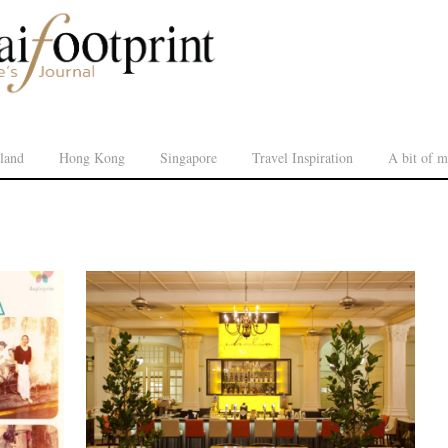
land
Hong Kong
Singapore
Travel Inspiration
A bit of m