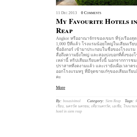
11
Dec
2013
0 Comments
My Favourite Hotels in
Reap
Angkor หรืออาณาจักรของเขมร ที่รุ่งเรืองสุดข
1,000 ปีที่แล้ว โรงแรมน้อยใหญ่ในเสียมเรีย
ชื่ออังกอร์ เข้ามาประกอบในชื่อของโรงแรม หน
สื่อถึงความยิ่งใหญ่ และสองบ่งบอกที่ตั้งขอ
เหล่านี้ ทริปเสียมเรียบครั้งนี้ นอกจากการชมก
ปราสาทที่งดงามแล้ว และเรายังเผื่อเวลาตร
ออกโรงแรมหรู ที่มีจุดขายเก๋ๆของเสียมเรียบ
คะ
More
By:
Category:
Tags:
bosasivimol
Siem Reap
ท
เรียบ
,
นครวัด นครธม
,
เที่ยวนครวัด
,
เอเชีย
,
โรงแรมหร
hotel in siem reap