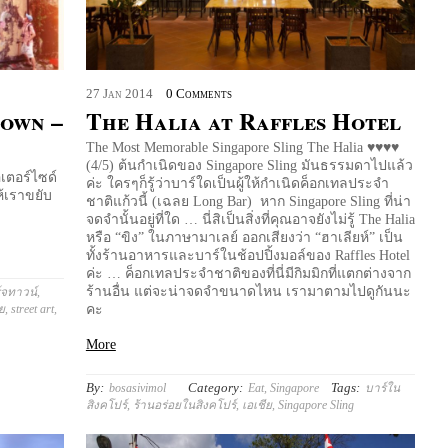
27
Jan
2014
0 Comments
town –
The Halia at Raffles Hotel
The Most Memorable Singapore Sling The Halia ♥♥♥♥
(4/5) ต้นกำเนิดของ Singapore Sling มันธรรมดาไปแล้ว
เตอร์ไซด์
ค่ะ ใครๆก็รู้ว่าบาร์ใดเป็นผู้ให้กำเนิดค็อกเทลประจำ
ห้เราขยับ
ชาติแก้วนี้ (เฉลย Long Bar) หาก Singapore Sling ที่น่า
จดจำนั้นอยู่ที่ใด … นี่สิเป็นสิ่งที่คุณอาจยังไม่รู้ The Halia
หรือ “ขิง” ในภาษามาเลย์ ออกเสียงว่า “ฮาเลียห์” เป็น
ทั้งร้านอาหารและบาร์ในช้อปปิ้งมอล์ของ Raffles Hotel
ค่ะ … ค็อกเทลประจำชาติของที่นี่มีกิมมิกที่แตกต่างจาก
ร้านอื่น แต่จะน่าจดจำขนาดไหน เรามาตามไปดูกันนะ
์จทาวน์
,
ย
,
street art
,
คะ
More
By:
Category:
Tags:
bosasivimol
Eat
,
Singapore
บาร์ใน
สิงคโปร์
,
ร้านอร่อยในสิงคโปร์
,
เอเชีย
,
Singapore Sling