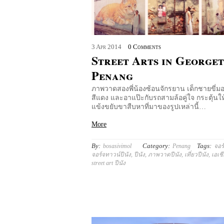
3
Apr
2014
0 Comments
Street Arts in George
Penang
ภาพวาดสองพี่น้องซ้อนจักรยาน เด็กชายขี่มอ
สีแดง และอาแป๊ะกับรถสามล้อคู่ใจ กระตุ้นใ
แข้งขยับขาสืบหาที่มาของรูปเหล่านี้…
More
By:
Category:
Tags:
bosasivimol
Penang
จอร
จอร์จทาวน์ปีนัง
,
ปีนัง
,
ภาพวาดปีนัง
,
เที่ยวปีนัง
,
เอเชี
street art ปีนัง