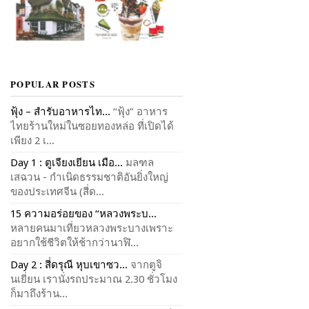
POPULAR POSTS
ฟุ้ง – สำรับอาหารไท...
“ฟุ้ง” อาหาร
ไทยร้านใหม่ในซอยทองหล่อ ที่เปิดได้
เพียง 2 เ...
Day 1 : ตูเจียงเยียน เมือ...
มลฑล
เสฉวน - กำเนิดธรรมชาติอันยิ่งใหญ่
ของประเทศจีน (สี่ด...
15 ความอร่อยของ “หลวงพระบ...
หลายคนมาเที่ยวหลวงพระบางเพราะ
อยากใช้ชีวิตให้ช้ากว่านาฬิ...
Day 2 : สี่ดรุณี หุบเขาซว...
จากตูจิ
นเยี่ยน เรานั่งรถประมาณ 2.30 ชั่วโมง
ก็มาถึงร้าน...