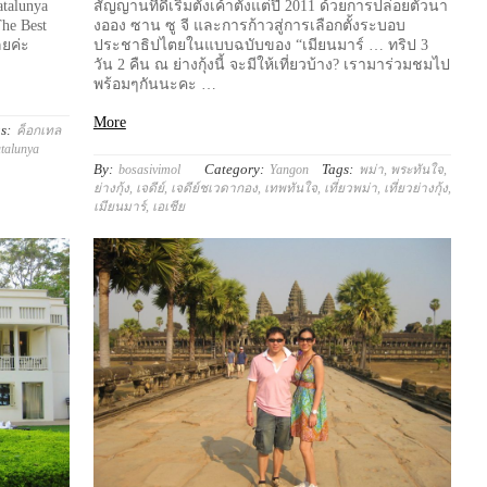
atalunya
สัญญานที่ดีเริ่มตั้งเค้าตั้งแต่ปี 2011 ด้วยการปล่อยตัวนา
he Best
งออง ซาน ซู จี และการก้าวสู่การเลือกตั้งระบอบ
ลยค่ะ
ประชาธิปไตยในแบบฉบับของ “เมียนมาร์ … ทริป 3
วัน 2 คืน ณ ย่างกุ้งนี้ จะมีให้เที่ยวบ้าง? เรามาร่วมชมไป
พร้อมๆกันนะคะ …
More
s:
ค็อกเทล
talunya
By:
Category:
Tags:
bosasivimol
Yangon
พม่า
,
พระทันใจ
,
ย่างกุ้ง
,
เจดีย์
,
เจดีย์ชเวดากอง
,
เทพทันใจ
,
เที่ยวพม่า
,
เที่ยวย่างกุ้ง
,
เมียนมาร์
,
เอเชีย