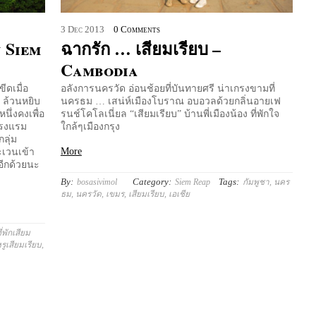
3
Dec
2013
0 Comments
 Siem
ฉากรัก … เสียมเรียบ –
Cambodia
ีดเมื่อ
อลังการนครวัด อ่อนช้อยที่บันทายศรี น่าเกรงขามที่
บ ล้วนหยิบ
นครธม … เสน่ห์เมืองโบราณ อบอวลด้วยกลิ่นอายเฟ
ึ่งคงเพื่อ
รนช์โคโลเนี่ยล “เสียมเรียบ” บ้านพี่เมืองน้อง ที่พักใจ
งโรงแรม
ใกล้ๆเมืองกรุง
ลุ่ม
More
ะเวนเข้า
อีกด้วยนะ
By:
Category:
Tags:
bosasivimol
Siem Reap
กัมพูชา
,
นคร
ธม
,
นครวัด
,
เขมร
,
เสียมเรียบ
,
เอเชีย
ี่พักเสียม
ูเสียมเรียบ
,