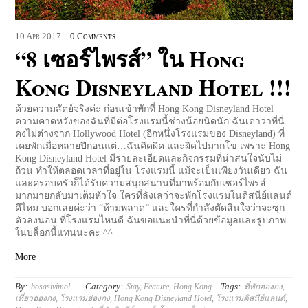
10
Apr
2017
0 Comments
“8 เซอร์ไพรส์” ใน Hong
Kong Disneyland Hotel !!!
ด้วยความสัตย์จริงค่ะ ก่อนเข้าพักที่ Hong Kong Disneyland Hotel
ความคาดหวังของฉันที่มีต่อโรงแรมนี้ช่างน้อยนิดนัก ฉันเดาว่าที่นี่
คงไม่ต่างจาก Hollywood Hotel (อีกหนึ่งโรงแรมของ Disneyland) ที่
เคยพักเมื่อหลายปีก่อนแต่…ฉันคิดผิด และผิดไปมากโข เพราะ Hong
Kong Disneyland Hotel มีรายละเอียดและกิจกรรมที่น่าสนใจนับไม่
ถ้วน ทำให้ตลอดเวลาที่อยู่ใน โรงแรมนี้ แม้จะเป็นเพียงวันเดียว ฉัน
และครอบครัวก็ได้รับความสนุกสนานที่มาพร้อมกับเซอร์ไพรส์
มากมายกลับมาเต็มหัวใจ ใครที่ลังเลว่าจะพักโรงแรมในดิสนีย์แลนด์
ดีไหม บอกเลยค่ะว่า “ห้ามพลาด” และใครที่กำลังตัดสินใจว่าจะซุก
ตัวลงนอน ที่โรงแรมไหนดี ฉันขอแนะนำที่นี่ด้วยข้อมูลและรูปภาพ
ในบล็อกนี้แทนนะคะ ^^
More
By:
Category:
Tags:
bosasivimol
Stay
,
Feature
,
Hong Kong
ที่พักฮ่องกง
,
เที่ยวฮ่องกง
,
โรงแรมฮ่องกง
,
Hong Kong Disneyland Hotel
,
โรงแรมดิสนีย์แลนด์
,