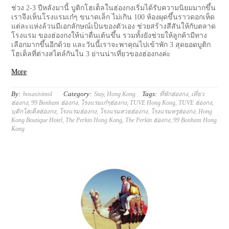
ช่วง 2-3 ปีหลังมานี้ บูติกโฮเต็ลในฮ่องกงเริ่มได้รับความนิยมมากขึ้น
เราจึงเห็นโรงแรมเก๋ๆ ขนาดเล็ก ไม่เกิน 100 ห้องผุดขึ้นราวดอกเห็ด
แต่ละแห่งล้วนมีเอกลักษณ์เป็นของตัวเอง ช่วยสร้างสีสันให้กับตลาด
โรงแรม ของฮ่องกงให้น่าตื่นเต้นขึ้น รวมทั้งยังช่วยให้ลูกค้ามีทาง
เลือกมากขึ้นอีกด้วย และวันนี้เราจะพาคุณไปเข้าพัก 3 สุดยอดบูติก
โฮเต็ลที่ต่างสไตล์กันใน 3 ย่านน่าเที่ยวของฮ่องกงค่ะ
More
By:
Category:
Tags:
bosasivimol
Stay
,
Hong Kong
ที่พักฮ่องกง
,
เที่ยว
ฮ่องกง
,
99 Bonham ฮ่องกง
,
โรงแรมเก๋ๆฮ่องกง
,
TUVE Hong Kong
,
TUVE ฮ่องกง
,
บฺติกโฮเต็ลฮ่องกง
,
โรงแรมฮ่องกง
,
โรงแรมสวยฮ่องกง
,
โรงแรมหรูฮ่องกง
,
Hong
Kong Boutique Hotel
,
The Perkin Hong Kong
,
The Perkin ฮ่องกง
,
99 Bonham Hong
Kong