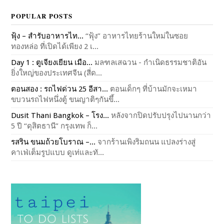
POPULAR POSTS
ฟุ้ง – สำรับอาหารไท...
“ฟุ้ง” อาหารไทยร้านใหม่ในซอย
ทองหล่อ ที่เปิดได้เพียง 2 เ...
Day 1 : ตูเจียงเยียน เมือ...
มลฑลเสฉวน - กำเนิดธรรมชาติอัน
ยิ่งใหญ่ของประเทศจีน (สี่ด...
ตอนสอง : รถไฟด่วน 25 อีสา...
ตอนเด็กๆ ที่บ้านมักจะเหมา
ขบวนรถไฟหนึ่งตู้ ขนญาติๆกันขึ้...
Dusit Thani Bangkok – โรง...
หลังจากปิดปรับปรุงไปนานกว่า
5 ปี “ดุสิตธานี” กรุงเทพ ก็...
รสริน ขนมถ้วยโบราณ –...
จากร้านเพิงริมถนน แปลงร่างสู่
คาเฟ่เต็มรูปแบบ ดูเท่และทั...