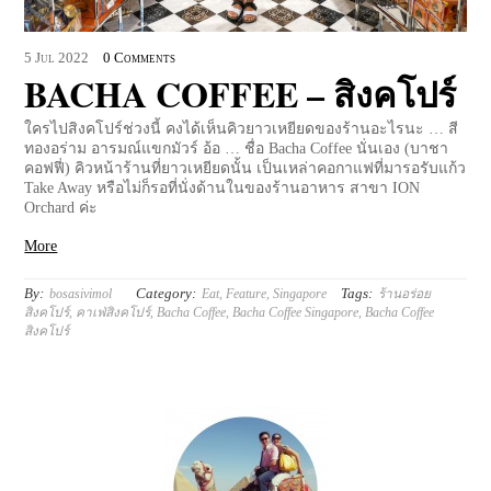
5
Jul
2022
0 Comments
BACHA COFFEE – สิงคโปร์
ใครไปสิงคโปร์ช่วงนี้ คงได้เห็นคิวยาวเหยียดของร้านอะไรนะ … สี
ทองอร่าม อารมณ์แขกมัวร์ อ้อ … ชื่อ Bacha Coffee นั่นเอง (บาชา
คอฟฟี่) คิวหน้าร้านที่ยาวเหยียดนั้น เป็นเหล่าคอกาแฟที่มารอรับแก้ว
Take Away หรือไม่ก็รอที่นั่งด้านในของร้านอาหาร สาขา ION
Orchard ค่ะ
More
By:
Category:
Tags:
bosasivimol
Eat
,
Feature
,
Singapore
ร้านอร่อย
สิงคโปร์
,
คาเฟ่สิงคโปร์
,
Bacha Coffee
,
Bacha Coffee Singapore
,
Bacha Coffee
สิงคโปร์