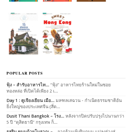
POPULAR POSTS
ฟุ้ง – สำรับอาหารไท...
“ฟุ้ง” อาหารไทยร้านใหม่ในซอย
ทองหล่อ ที่เปิดได้เพียง 2 เ...
Day 1 : ตูเจียงเยียน เมือ...
มลฑลเสฉวน - กำเนิดธรรมชาติอัน
ยิ่งใหญ่ของประเทศจีน (สี่ด...
Dusit Thani Bangkok – โรง...
หลังจากปิดปรับปรุงไปนานกว่า
5 ปี “ดุสิตธานี” กรุงเทพ ก็...
รสริน ขนมถ้วยโบราณ –...
จากร้านเพิงริมถนน แปลงร่างสู่