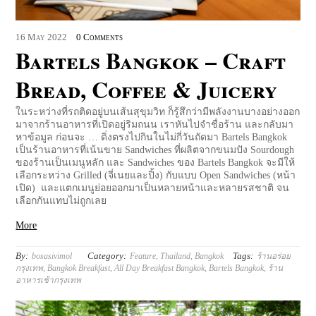
16
May
2022
0 Comments
Bartels Bangkok – Craft
Bread, Coffee & Juicery
ในระหว่างที่รถติดอยู่บนเส้นสุขุมวิท ก็รู้สึกว่ามีพลังงานบางอย่างออก
มาจากร้านอาหารที่เปิดอยู่ริมถนน เราหันไปจำชื่อร้าน และกลับมา
หาข้อมูล ก่อนจะ … ดิ่งตรงไปกินในไม่กี่วันถัดมา Bartels Bangkok
เป็นร้านอาหารที่เน้นขาย Sandwiches ที่ผลิตจากขนมปัง Sourdough
ของร้านเป็นเมนูหลัก และ Sandwiches ของ Bartels Bangkok จะมีให้
เลือกระหว่าง Grilled (จี่เนยและปิ้ง) กับแบบ Open Sandwiches (หน้า
เปิด) และแตกเมนูย่อยออกมาเป็นหลายหน้าและหลายรสชาติ จน
เลือกกันแทบไม่ถูกเลย
More
By:
Category:
Tags:
bosasivimol
Feature
,
Thailand
,
Bangkok
ร้านอร่อย
กรุงเทพ
,
Bangkok Breakfast
,
All Day Breakfast Bangkok
,
Bartels Bangkok
,
ร้าน
อาหารเช้ากรุงเทพ