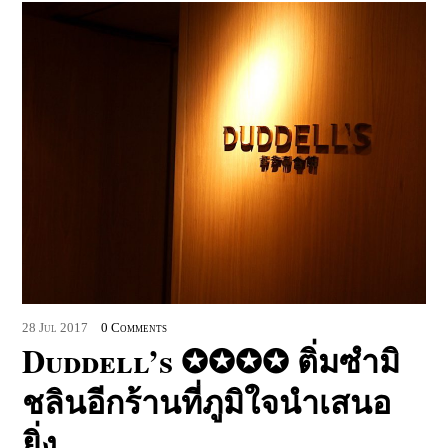
28
Jul
2017
0 Comments
Duddell’s ✪✪✪✪ ติ่มซำมิ
ชลินอีกร้านที่ภูมิใจนำเสนอ
ยิ่ง