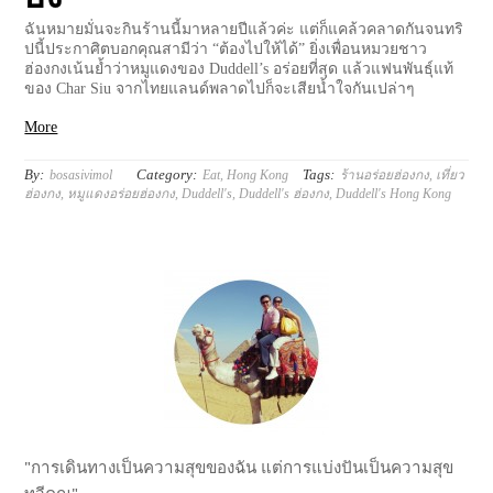
ฉันหมายมั่นจะกินร้านนี้มาหลายปีแล้วค่ะ แต่ก็แคล้วคลาดกันจนทริ
ปนี้ประกาศิตบอกคุณสามีว่า “ต้องไปให้ได้” ยิ่งเพื่อนหมวยชาว
ฮ่องกงเน้นย้ำว่าหมูแดงของ Duddell’s อร่อยที่สุด แล้วแฟนพันธุ์แท้
ของ Char Siu จากไทยแลนด์พลาดไปก็จะเสียน้ำใจกันเปล่าๆ
More
By:
Category:
Tags:
bosasivimol
Eat
,
Hong Kong
ร้านอร่อยฮ่องกง
,
เที่ยว
ฮ่องกง
,
หมูแดงอร่อยฮ่องกง
,
Duddell's
,
Duddell's ฮ่องกง
,
Duddell's Hong Kong
"การเดินทางเป็นความสุขของฉัน แต่การแบ่งปันเป็นความสุข