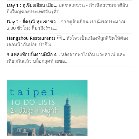
Day 1 : ตูเจียงเยียน เมือ...
มลฑลเสฉวน - กำเนิดธรรมชาติอัน
ยิ่งใหญ่ของประเทศจีน (สี่ด...
Day 2 : สี่ดรุณี หุบเขาซว...
จากตูจินเยี่ยน เรานั่งรถประมาณ
2.30 ชั่วโมง ก็มาถึงร้าน...
Hangzhou Restaurants ...
หังโจวเป็นเมืองที่ถูกลิขิตให้ต้อง
เจอหน้ากันบ่อย ป้าจึงเ...
3 แหล่งช้อปปิ้งงานฝีมือ ง...
หลังจากพาไปกิน แวะคาเฟ่ และ
เที่ยวกันแล้ว บล็อกสุดท้ายขอ...