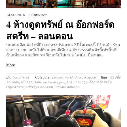
14
Sep
2016
0 Comments
4 ห้างดูดทรัพย์ ณ อ๊อกฟอร์ด
สตรีท – ลอนดอน
บนถนนอ๊อกฟอร์ดที่มีระยะทางประมาณ 2 กิโลเมตรนี้ มีร้านค้า ร้าน
อาหารมากมายนับไม่ถ้วน หากมีเพียง 4 ห้างสรรพสินค้านี้เท่านั้นที่
ฉันแพ้ทาง และมักแวะเวียนกลับไปเสมอ โดยไม่เบื่อเลยค่ะ
More
By:
Category:
Tags:
bosasivimol
London
,
World
,
United Kingdom
ช้อปปิ้ง
ลอนดอน
,
เที่ยวลอนดอน
,
london shopping
,
Oxford อังกฤษ
,
อ๊อกฟอร์ดสตรีท
,
Oxford Street
,
selfridges ลอนดอน
,
Primark ลอนดอน