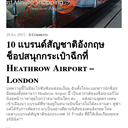
29
Jul
2015
0 Comments
10 แบรนด์สัญชาติอังกฤษ
ช็อปสนุกกระเป๋าฉีกที่
Heathrow Airport –
London
บทความนี้ไม่มีอะไรซับซ้อนซ่อนเงื่อน ฉันตั้งใจจะบอกสาวนักช็อป
มือทองทั้งหลายว่า Heathrow Airport นี้ เป็นสวรรค์ของช็อปเปอร์ไม่
น้อยหน้าราคาคุยไปกว่าสนามบินใดๆ ค่ะ … หลังผ่านจุดตรวจคน
เข้าเมืองมา แบรนด์ที่ขายอยู่ในสนามบินนี้อาจไม่ได้ละลานตา ฟูฟ่า
แต่ได้รับการคัดสรร มาเป็นอย่างดีตามนิสัยของคนอังกฤษ โดย
เฉพาะแบรนด์สัญชาติของประเทศ 10 ร้านดัง ที่มีให้เห็นเกือบทุกเท
อร์มินัล!!!