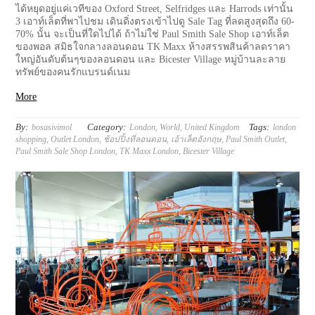
ได้หยุดอยู่แค่เวทีของ Oxford Street, Selfridges และ Harrods เท่านั้น
3 เอาท์เล็ตที่พาไปชม เดินดิ่งตรงเข้าไปดู Sale Tag ที่ลดสูงสุดถึง 60-
70% นั้น จะเป็นที่ใดไปได้ ถ้าไม่ใช่ Paul Smith Sale Shop เอาท์เล็ต
ของพอล สมิธใจกลางลอนดอน TK Maxx ห้างสรรพสินค้าลดราคา
ใหญ่อันดับต้นๆของลอนดอน และ Bicester Village หมู่บ้านละลาย
ทรัพย์ของคนรักแบรนด์เนม
More
By:
Category:
Tags:
bosasivimol
London
,
World
,
United Kingdom
london
shopping
,
Outlet London
,
ช้อปปิ้งที่ลอนดอน
,
เอ้าเล็ตอังกฤษ
,
Paul Smith Outlet
,
Paul Smith Sale Shop London
,
TK Maxx London
,
Bicester Village