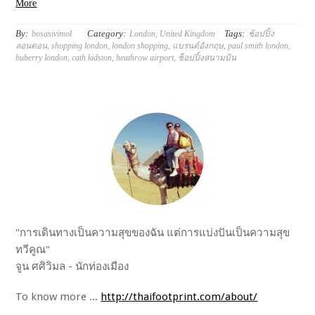
More
By:
Category:
Tags:
bosasivimol
London
,
United Kingdom
ช้อปปิ้ง
ลอนดอน
,
shopping london
,
london shopping
,
แบรนด์อังกฤษ
,
paul smith london
,
buberry london
,
cath kidston
,
heathrow airport
,
ช็อปปิ้งสนามบิน
"การเดินทางเป็นความสุขของฉัน แต่การแบ่งปันเป็นความสุข
ทวีคูณ"
จูน ศศิวิมล - นักท่องเมือง
To know more ...
http://thaifootprint.com/about/