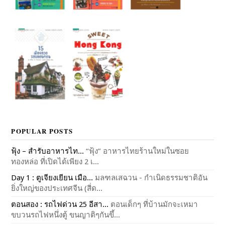
POPULAR POSTS
ฟุ้ง – สำรับอาหารไท...
“ฟุ้ง” อาหารไทยร้านใหม่ในซอย
ทองหล่อ ที่เปิดได้เพียง 2 เ...
Day 1 : ตูเจียงเยียน เมือ...
มลฑลเสฉวน - กำเนิดธรรมชาติอัน
ยิ่งใหญ่ของประเทศจีน (สี่ด...
ตอนสอง : รถไฟด่วน 25 อีสา...
ตอนเด็กๆ ที่บ้านมักจะเหมา
ขบวนรถไฟหนึ่งตู้ ขนญาติๆกันขึ้...