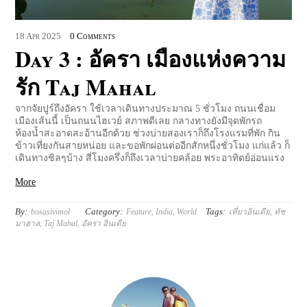
18
Apr
2025
0 Comments
Day 3 : อัครา เมืองแห่งความ
รัก Taj Mahal
จากจัยปูร์ถึงอัครา ใช้เวลาเดินทางประมาณ 5 ชั่วโมง ถนนเชื่อม
เมืองเส้นนี้ เป็นถนนไฮเวย์ สภาพดีเลย กลางทางยังมีจุดพักรถ
ห้องน้ำสะอาดสะอ้านอีกด้วย ช่วงบ่ายสองเราก็ถึงโรงแรมที่พัก กิน
ข้าวเที่ยงกันสายหน่อย และขอพักผ่อนต่ออีกสักหนึ่งชั่วโมง แก่แล้ว ก็
เดินทางชิลๆบ้าง สี่โมงครึ่งก็ถึงเวลาบ่ายคล้อย พระอาทิตย์อ่อนแรง
More
By:
Category:
Tags:
bosasivimol
Feature
,
India
,
World
เที่ยวอินเดีย
,
ทัช
มาฮาล
,
Taj Mahal
,
อัครา อินเดีย