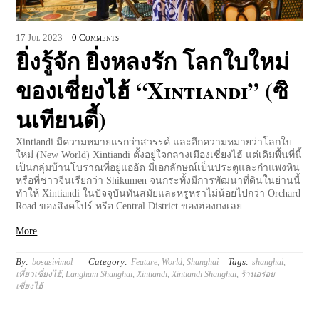
17
Jul
2023
0 Comments
ยิ่งรู้จัก ยิ่งหลงรัก โลกใบใหม่
ของเซี่ยงไฮ้ “Xintiandi” (ซิ
นเทียนตี้)
Xintiandi มีความหมายแรกว่าสวรรค์ และอีกความหมายว่าโลกใบ
ใหม่ (New World) Xintiandi ตั้งอยู่ใจกลางเมืองเซี่ยงไฮ้ แต่เดิมพื้นที่นี้
เป็นกลุ่มบ้านโบราณที่อยู่แออัด มีเอกลักษณ์เป็นประตูและกำแพงหิน
หรือที่ชาวจีนเรียกว่า Shikumen จนกระทั้งมีการพัฒนาที่ดินในย่านนี้
ทำให้ Xintiandi ในปัจจุบันทันสมัยและหรูหราไม่น้อยไปกว่า Orchard
Road ของสิงคโปร์ หรือ Central District ของฮ่องกงเลย
More
By:
Category:
Tags:
bosasivimol
Feature
,
World
,
Shanghai
shanghai
,
เที่ยวเซี่ยงไฮ้
,
Langham Shanghai
,
Xintiandi
,
Xintiandi Shanghai
,
ร้านอร่อย
เซี่ยงไฮ้