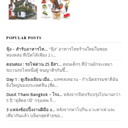
POPULAR POSTS
ฟุ้ง – สำรับอาหารไท...
“ฟุ้ง” อาหารไทยร้านใหม่ในซอย
ทองหล่อ ที่เปิดได้เพียง 2 เ...
ตอนสอง : รถไฟด่วน 25 อีสา...
ตอนเด็กๆ ที่บ้านมักจะเหมา
ขบวนรถไฟหนึ่งตู้ ขนญาติๆกันขึ้...
Day 1 : ตูเจียงเยียน เมือ...
มลฑลเสฉวน - กำเนิดธรรมชาติอัน
ยิ่งใหญ่ของประเทศจีน (สี่ด...
Dusit Thani Bangkok – โรง...
หลังจากปิดปรับปรุงไปนานกว่า
5 ปี “ดุสิตธานี” กรุงเทพ ก็...
3 แหล่งช้อปปิ้งงานฝีมือ ง...
หลังจากพาไปกิน แวะคาเฟ่ และ
เที่ยวกันแล้ว บล็อกสุดท้ายขอ...