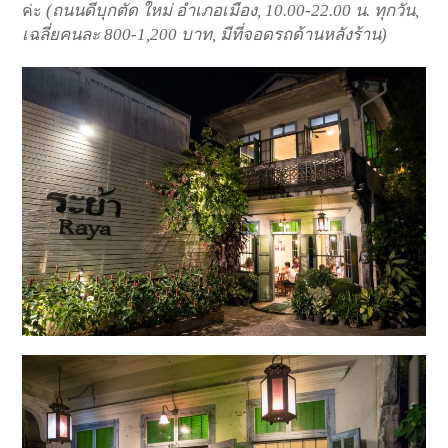
(ถนนดีบุกตัด ใหม่ อำเภอเมือง, 10.00-22.00 น. ทุกวัน,
ค่ะ
เฉลี่ยคนละ 800-1,200 บาท, มีที่จอดรถด้านหลังร้าน)