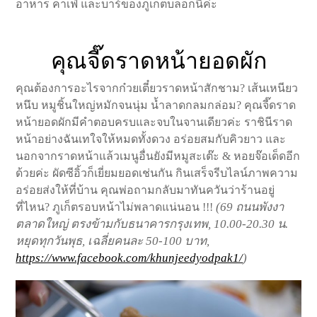
อาหาร คาเฟ่ และบาร์ของภูเก็ตบล็อกนี้ค่ะ
คุณจี๊ดราดหน้ายอดผัก
คุณต้องการอะไรจากก๋วยเตี๋ยวราดหน้าสักชาม? เส้นเหนียว
หนึบ หมูชิ้นใหญ่หมักจนนุ่ม น้ำลาดกลมกล่อม? คุณจี๊ดราด
หน้ายอดผักมีคำตอบครบและจบในจานเดียวค่ะ ราชินีราด
หน้าอย่างฉันเทใจให้หมดทั้งดวง อร่อยสมกับคิวยาว และ
นอกจากราดหน้าแล้วเมนูอื่นยังมีหมูสะเต๊ะ & หอยจ๊อเด็ดอีก
ด้วยค่ะ ผัดซีอิ้วก็เยี่ยมยอดเช่นกัน กินเสร็จรีบไลน์ภาพความ
อร่อยส่งให้ที่บ้าน คุณพ่อถามกลับมาทันควันว่าร้านอยู่
(69
ถนนพังงา
ที่ไหน? ภูเก็ตรอบหน้าไม่พลาดแน่นอน !!!
ตลาดใหญ่ ตรงข้ามกับธนาคารกรุงเทพ, 10.00-20.30
น.
หยุดทุกวันพุธ, เฉลี่ยคนละ 50-100
บาท,
https://www.facebook.com/khunjeedyodpak1/
)