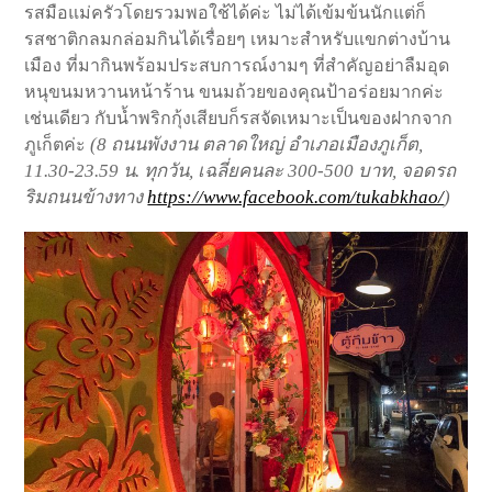
รสมือแม่ครัวโดยรวมพอใช้ได้ค่ะ ไม่ได้เข้มข้นนักแต่ก็
รสชาติกลมกล่อมกินได้เรื่อยๆ เหมาะสำหรับแขกต่างบ้าน
เมือง ที่มากินพร้อมประสบการณ์งามๆ ที่สำคัญอย่าลืมอุด
หนุขนมหวานหน้าร้าน ขนมถ้วยของคุณป้าอร่อยมากค่ะ
เช่นเดียว กับน้ำพริกกุ้งเสียบก็รสจัดเหมาะเป็นของฝากจาก
(8 ถนนพังงาน ตลาดใหญ่ อำเภอเมืองภูเก็ต,
ภูเก็ตค่ะ
11.30-23.59 น. ทุกวัน, เฉลี่ยคนละ 300-500 บาท, จอดรถ
ริมถนนข้างทาง
https://www.facebook.com/tukabkhao/
)