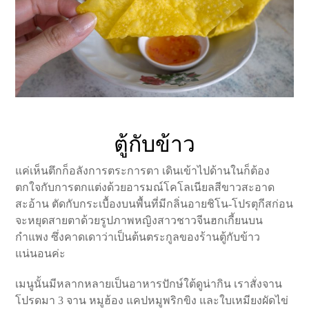
ตู้กับข้าว
แค่เห็นตึกก็อลังการตระการตา เดินเข้าไปด้านในก็ต้อง
ตกใจกับการตกแต่งด้วยอารมณ์โคโลเนียลสีขาวสะอาด
สะอ้าน ตัดกับกระเบื้องบนพื้นที่มีกลิ่นอายชิโน-โปรตุกีสก่อน
จะหยุดสายตาด้วยรูปภาพหญิงสาวชาวจีนฮกเกี้ยนบน
กำแพง ซึ่งคาดเดาว่าเป็นต้นตระกูลของร้านตู้กับข้าว
แน่นอนค่ะ
เมนูนั้นมีหลากหลายเป็นอาหารปักษ์ใต้ดูน่ากิน เราสั่งจาน
โปรดมา 3 จาน หมูฮ้อง แคปหมูพริกขิง และใบเหมียงผัดไข่