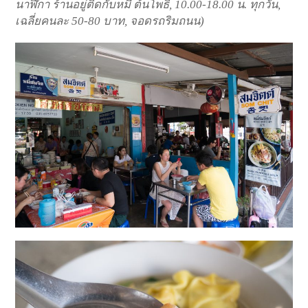
นาฬิกา ร้านอยู่ติดกับหมี่ ต้นโพธิ์
, 10.00-18.00
น.
ทุกวัน,
เฉลี่ยคนละ 50-80
บาท,
จอดรถริมถนน)