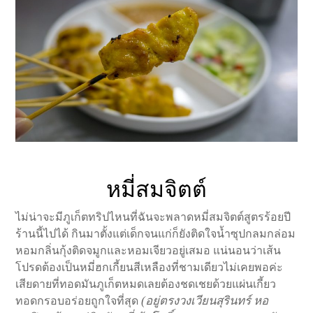
หมี่สมจิตต์
ไม่น่าจะมีภูเก็ตทริปไหนที่ฉันจะพลาดหมี่สมจิตต์สูตรร้อยปี
ร้านนี้ไปได้ กินมาตั้งแต่เด็กจนแก่ก็ยังติดใจน้ำซุปกลมกล่อม
หอมกลิ่นกุ้งติดจมูกและหอมเจียวอยู่เสมอ แน่นอนว่าเส้น
โปรดต้องเป็นหมี่ฮกเกี้ยนสีเหลืองที่ชามเดียวไม่เคยพอค่ะ
เสียดายที่ทอดมันภูเก็ตหมดเลยต้องชดเชยด้วยแผ่นเกี้ยว
(อยู่ตรงวงเวียนสุรินทร์ หอ
ทอดกรอบอร่อยถูกใจที่สุด