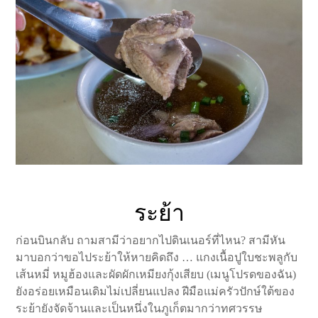
ระย้า
ก่อนบินกลับ ถามสามีว่าอยากไปดินเนอร์ที่ไหน? สามีหัน
มาบอกว่าขอไประย้าให้หายคิดถึง … แกงเนื้อปูใบชะพลูกับ
เส้นหมี่ หมูฮ้องและผัดผักเหมียงกุ้งเสียบ (เมนูโปรดของฉัน)
ยังอร่อยเหมือนเดิมไม่เปลี่ยนแปลง ฝีมือแม่ครัวปักษ์ใต้ของ
ระย้ายังจัดจ้านและเป็นหนึ่งในภูเก็ตมากว่าทศวรรษ