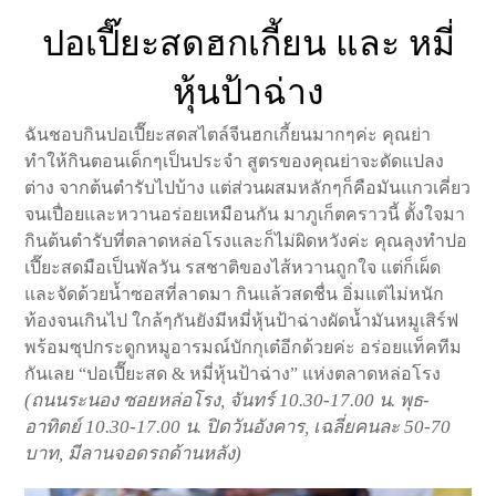
ปอเปี๊ยะสดฮกเกี้ยน และ หมี่
หุ้นป้าฉ่าง
ฉันชอบกินปอเปี๊ยะสดสไตล์จีนฮกเกี้ยนมากๆค่ะ คุณย่า
ทำให้กินตอนเด็กๆเป็นประจำ สูตรของคุณย่าจะดัดแปลง
ต่าง จากต้นตำรับไปบ้าง แต่ส่วนผสมหลักๆก็คือมันแกวเคี่ยว
จนเปื่อยและหวานอร่อยเหมือนกัน มาภูเก็ตคราวนี้ ตั้งใจมา
กินต้นตำรับที่ตลาดหล่อโรงและก็ไม่ผิดหวังค่ะ คุณลุงทำปอ
เปี๊ยะสดมือเป็นพัลวัน รสชาติของไส้หวานถูกใจ แต่ก็เผ็ด
และจัดด้วยน้ำซอสที่ลาดมา กินแล้วสดชื่น อิ่มแต่ไม่หนัก
ท้องจนเกินไป ใกล้ๆกันยังมีหมี่หุ้นป้าฉ่างผัดน้ำมันหมูเสิร์ฟ
พร้อมซุปกระดูกหมูอารมณ์บักกุเต๋อีกด้วยค่ะ อร่อยแท็คทีม
กันเลย “ปอเปี๊ยะสด & หมี่หุ้นป้าฉ่าง” แห่งตลาดหล่อโรง
(ถนนระนอง ซอยหล่อโรง, จันทร์ 10.30-17.00 น. พุธ-
อาทิตย์ 10.30-17.00 น. ปิดวันอังคาร, เฉลี่ยคนละ 50-70
บาท, มีลานจอดรถด้านหลัง)