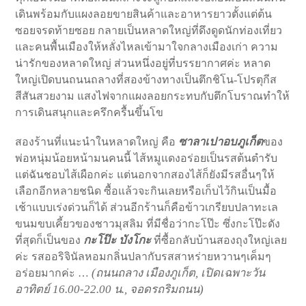
เดินพร้อมกับแผงลอยขายสินค้าและอาหารยาวตั้งแต่ต้น
ซอยจรดท้ายซอย กลายเป็นหลาดใหญ่ที่ดึงดูดนักท่องเที่ยว
และคนพื้นเมืองให้หลั่งไหลเข้ามาใจกลางเมืองเก่า ความ
น่ารักของหลาดใหญ่ ส่วนหนึ่งอยู่ที่บรรยากาศค่ะ หลาด
ใหญ่เปิดบนถนนถลางที่สองข้างทางเป็นตึกชิโน-โปรตุกีส
สีสันสวยงาม แสงไฟจากแผงลอยกระทบกับตึกโบราณทำให้
การเดินสนุกและครึกครื้นขึ้นโข
ซาลาเปาอบภูเก็ต
สองร้านที่แนะนำในหลาดใหญ่ คือ
ของ
พ่อหนุ่มน้อยหน้ามนคนนี้ ไส้หมูแดงอร่อยเป็นรสต้นตำรับ
แต่ฉันชอบไส้เผือกค่ะ แต่นอกจากสองไส้ก็ยังมีรสอื่นๆให้
เลือกอีกหลายชนิด ซื้อแล้วจะกินเลยหรือเก็บไว้กินเป็นมื้อ
เช้าแบบเร่งด่วนก็ได้ ส่วนอีกร้านก็คือข้าวเกรียบปลาทะเล
ขนมขบเคี้ยวของชาวมุสลิม ที่มีชื่อว่ากะโป๊ะ ซึ่งกะโป๊ะดัง
กะโป๊ะ บังโกะ
ที่สุดก็เป็นของ
ที่ซื้อกลับบ้านสองถุงใหญ่เลย
ค่ะ รสออริจินัลหอมกลิ่นปลากับรสสาหร่ายหวานๆเค็มๆ
(ถนนถลาง เมืองภูเก็ต, เปิดเฉพาะวัน
อร่อยมากค่ะ …
อาทิตย์ 16.00-22.00 น., จอดรถริมถนน)