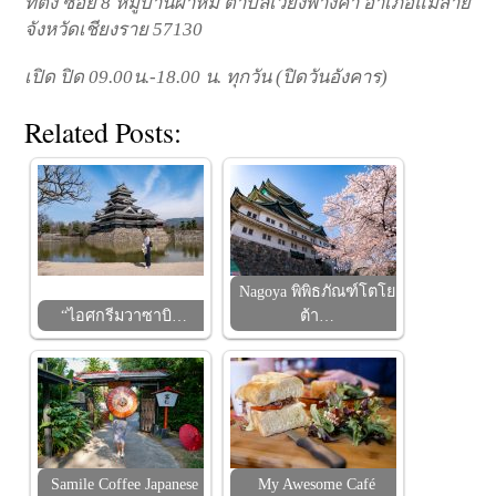
ที่ตั้ง ซอย 8 หมู่บ้านผาหมี ตำบลเวียงพางคำ อำเภอแม่สาย
จังหวัดเชียงราย 57130
เปิด ปิด 09.00น.-18.00 น. ทุกวัน (ปิดวันอังคาร)
Related Posts:
Nagoya พิพิธภัณฑ์โตโย
“ไอศกรีมวาซาบิ…
ต้า…
Samile Coffee Japanese
My Awesome Café