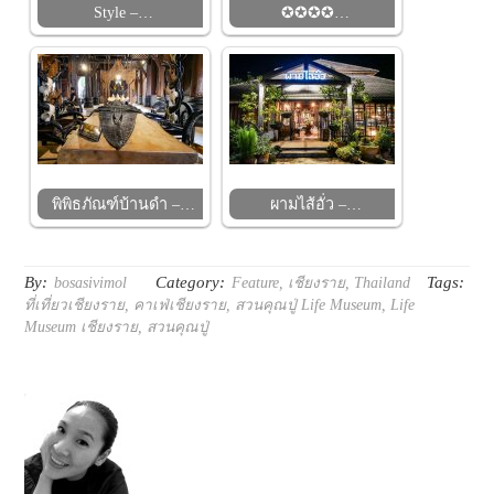
Style –…
✪✪✪✪…
พิพิธภัณฑ์บ้านดำ –…
ผามไส้อั่ว –…
By:
Category:
Tags:
bosasivimol
Feature
,
เชียงราย
,
Thailand
ที่เที่ยวเชียงราย
,
คาเฟ่เชียงราย
,
สวนคุณปู่ Life Museum
,
Life
Museum เชียงราย
,
สวนคุณปู่