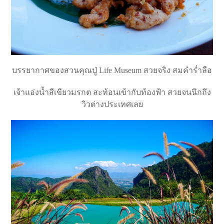
บรรยากาศของสวนคุณปู่ Life Museum สวยจริง สมคำร่ำลือ
เจ้าแอ่งน้ำสีเขียวมรกต สะท้อนเข้ากับท้องฟ้า สวยจนนึกถึง
วิวต่างประเทศเลย