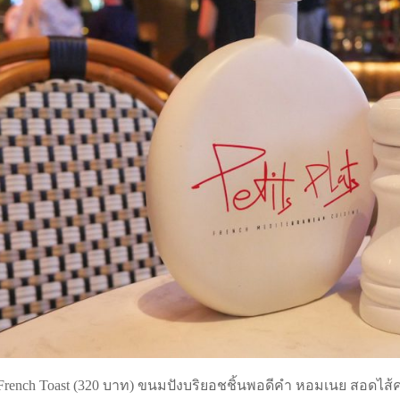
e French Toast (320 บาท) ขนมปังบริยอชชิ้นพอดีคำ หอมเนย สอดไส้