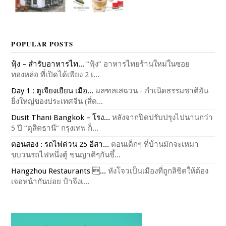
POPULAR POSTS
ฟุ้ง – สำรับอาหารไท...
“ฟุ้ง” อาหารไทยร้านใหม่ในซอย
ทองหล่อ ที่เปิดได้เพียง 2 เ...
Day 1 : ตูเจียงเยียน เมือ...
มลฑลเสฉวน - กำเนิดธรรมชาติอัน
ยิ่งใหญ่ของประเทศจีน (สี่ด...
Dusit Thani Bangkok – โรง...
หลังจากปิดปรับปรุงไปนานกว่า
5 ปี “ดุสิตธานี” กรุงเทพ ก็...
ตอนสอง : รถไฟด่วน 25 อีสา...
ตอนเด็กๆ ที่บ้านมักจะเหมา
ขบวนรถไฟหนึ่งตู้ ขนญาติๆกันขึ้...
Hangzhou Restaurants ...
หังโจวเป็นเมืองที่ถูกลิขิตให้ต้อง
เจอหน้ากันบ่อย ป้าจึงเ...