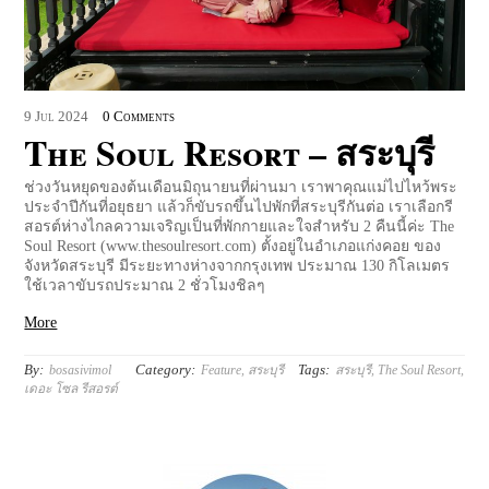
9
Jul
2024
0 Comments
The Soul Resort – สระบุรี
ช่วงวันหยุดของต้นเดือนมิถุนายนที่ผ่านมา เราพาคุณแม่ไปไหว้พระ
ประจำปีกันที่อยุธยา แล้วก็ขับรถขึ้นไปพักที่สระบุรีกันต่อ เราเลือกรี
สอรต์ห่างไกลความเจริญเป็นที่พักกายและใจสำหรับ 2 คืนนี้ค่ะ The
Soul Resort (www.thesoulresort.com) ตั้งอยู่ในอำเภอแก่งคอย ของ
จังหวัดสระบุรี มีระยะทางห่างจากกรุงเทพ ประมาณ 130 กิโลเมตร
ใช้เวลาขับรถประมาณ 2 ชั่วโมงชิลๆ
More
By:
Category:
Tags:
bosasivimol
Feature
,
สระบุรี
สระบุรี
,
The Soul Resort
,
เดอะ โซล รีสอรต์