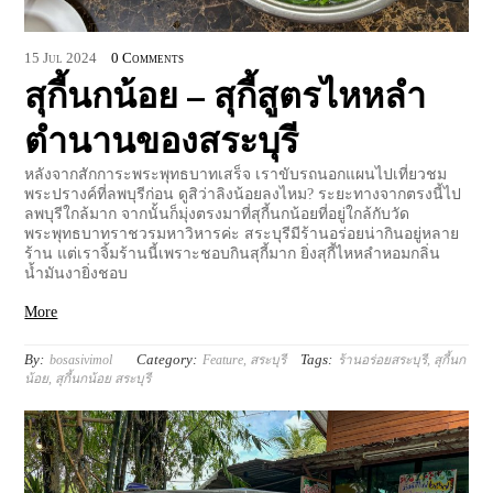
15
Jul
2024
0 Comments
สุกี้นกน้อย – สุกี้สูตรไหหลำ
ตำนานของสระบุรี
หลังจากสักการะพระพุทธบาทเสร็จ เราขับรถนอกแผนไปเที่ยวชม
พระปรางค์ที่ลพบุรีก่อน ดูสิว่าลิงน้อยลงไหม? ระยะทางจากตรงนี้ไป
ลพบุรีใกล้มาก จากนั้นก็มุ่งตรงมาที่สุกี้นกน้อยที่อยู่ใกล้กับวัด
พระพุทธบาทราชวรมหาวิหารค่ะ สระบุรีมีร้านอร่อยน่ากินอยู่หลาย
ร้าน แต่เราจิ้มร้านนี้เพราะชอบกินสุกี้มาก ยิ่งสุกี้ไหหลำหอมกลิ่น
น้ำมันงายิ่งชอบ
More
By:
Category:
Tags:
bosasivimol
Feature
,
สระบุรี
ร้านอร่อยสระบุรี
,
สุกี้นก
น้อย
,
สุกี้นกน้อย สระบุรี