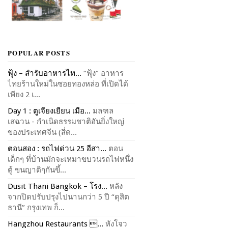
POPULAR POSTS
ฟุ้ง – สำรับอาหารไท...
“ฟุ้ง” อาหาร
ไทยร้านใหม่ในซอยทองหล่อ ที่เปิดได้
เพียง 2 เ...
Day 1 : ตูเจียงเยียน เมือ...
มลฑล
เสฉวน - กำเนิดธรรมชาติอันยิ่งใหญ่
ของประเทศจีน (สี่ด...
ตอนสอง : รถไฟด่วน 25 อีสา...
ตอน
เด็กๆ ที่บ้านมักจะเหมาขบวนรถไฟหนึ่ง
ตู้ ขนญาติๆกันขึ้...
Dusit Thani Bangkok – โรง...
หลัง
จากปิดปรับปรุงไปนานกว่า 5 ปี “ดุสิต
ธานี” กรุงเทพ ก็...
Hangzhou Restaurants ...
หังโจว