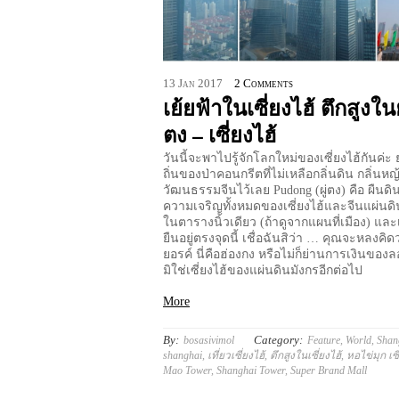
13
Jan
2017
2 Comments
เย้ยฟ้าในเซี่ยงไฮ้ ตึกสูงในย
ตง – เซี่ยงไฮ้
วันนี้จะพาไปรู้จักโลกใหม่ของเซี่ยงไฮ้กันค่ะ ย
ถิ่นของป่าคอนกรีตที่ไม่เหลือกลิ่นดิน กลิ่นห
วัฒนธรรมจีนไว้เลย Pudong (ผู่ตง) คือ ผืนดิน
ความเจริญทั้งหมดของเซี่ยงไฮ้และจีนแผ่นดิ
ในตารางนิ้วเดียว (ถ้าดูจากแผนที่เมือง) และ
ยืนอยู่ตรงจุดนี้ เชื่อฉันสิว่า … คุณจะหลงคิดว่
ยอรค์ นี่คือฮ่องกง หรือไม่ก็ย่านการเงินขอ
มิใช่เซี่ยงไฮ้ของแผ่นดินมังกรอีกต่อไป
More
By:
Category:
bosasivimol
Feature
,
World
,
Shan
shanghai
,
เที่ยวเซี่ยงไฮ้
,
ตึกสูงในเซี่ยงไฮ้
,
หอไข่มุก เซี
Mao Tower
,
Shanghai Tower
,
Super Brand Mall