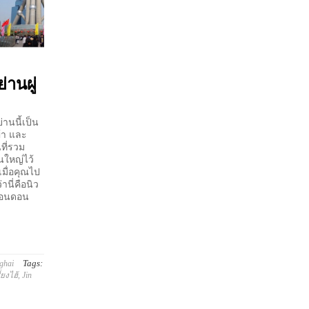
่านผู่
่านนี้เป็น
ญ้า และ
ที่รวม
นใหญ่ไว้
เมื่อคุณไป
านี่คือนิว
งลอนดอน
Tags:
ghai
่ยงไฮ้
,
Jin