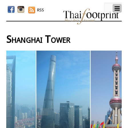
RSS
Shanghai Tower