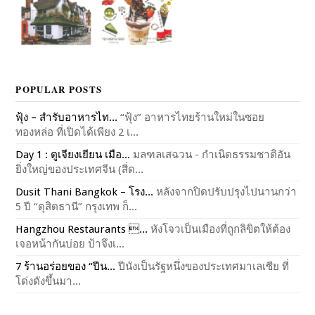
POPULAR POSTS
ฟุ้ง – สำรับอาหารไท...
“ฟุ้ง” อาหารไทยร้านใหม่ในซอย
ทองหล่อ ที่เปิดได้เพียง 2 เ...
Day 1 : ตูเจียงเยียน เมือ...
มลฑลเสฉวน - กำเนิดธรรมชาติอัน
ยิ่งใหญ่ของประเทศจีน (สี่ด...
Dusit Thani Bangkok – โรง...
หลังจากปิดปรับปรุงไปนานกว่า
5 ปี “ดุสิตธานี” กรุงเทพ ก็...
Hangzhou Restaurants ...
หังโจวเป็นเมืองที่ถูกลิขิตให้ต้อง
เจอหน้ากันบ่อย ป้าจึงเ...
7 ร้านอร่อยของ “ปีน...
ปีนังเป็นรัฐหนึ่งของประเทศมาเลเซีย ที่
โด่งดังขึ้นมา...