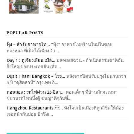
POPULAR POSTS
ฟุ้ง – สำรับอาหารไท...
“ฟุ้ง” อาหารไทยร้านใหม่ในซอย
ทองหล่อ ที่เปิดได้เพียง 2 เ...
Day 1 : ตูเจียงเยียน เมือ...
มลฑลเสฉวน - กำเนิดธรรมชาติอัน
ยิ่งใหญ่ของประเทศจีน (สี่ด...
Dusit Thani Bangkok – โรง...
หลังจากปิดปรับปรุงไปนานกว่า
5 ปี “ดุสิตธานี” กรุงเทพ ก็...
ตอนสอง : รถไฟด่วน 25 อีสา...
ตอนเด็กๆ ที่บ้านมักจะเหมา
ขบวนรถไฟหนึ่งตู้ ขนญาติๆกันขึ้...
Hangzhou Restaurants ...
หังโจวเป็นเมืองที่ถูกลิขิตให้ต้อง
เจอหน้ากันบ่อย ป้าจึงเ...