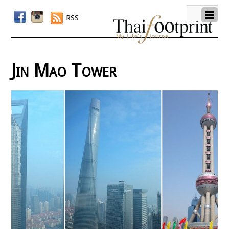
RSS
Jin Mao Tower