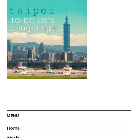
MENU
Home