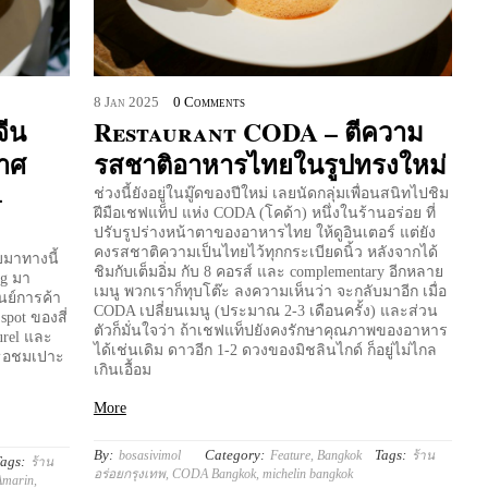
8
Jan
2025
0 Comments
ีน
Restaurant CODA – ตีความ
าศ
รสชาติอาหารไทยในรูปทรงใหม่
–
ช่วงนี้ยังอยู่ในมู๊ดของปีใหม่ เลยนัดกลุ่มเพื่อนสนิทไปชิม
ฝีมือเชฟแท็ป แห่ง CODA (โคด้า) หนึ่งในร้านอร่อย ที่
ปรับรูปร่างหน้าตาของอาหารไทย ให้ดูอินเตอร์ แต่ยัง
คงรสชาติความเป็นไทยไว้ทุกกระเบียดนิ้ว หลังจากได้
บมาทางนี้
ชิมกับเต็มอิ่ม กับ 8 คอรส์ และ complementary อีกหลาย
ng มา
เมนู พวกเราก็ทุบโต๊ะ ลงความเห็นว่า จะกลับมาอีก เมื่อ
ูนย์การค้า
CODA เปลี่ยนเมนู (ประมาณ 2-3 เดือนครั้ง) และส่วน
spot ของสี่
ตัวก็มั่นใจว่า ถ้าเชฟแท็ปยังคงรักษาคุณภาพของอาหาร
urel และ
ได้เช่นเดิม ดาวอีก 1-2 ดวงของมิชลินไกด์ ก็อยู่ไม่ไกล
 เธอชมเปาะ
เกินเอื้อม
More
By:
Category:
Tags:
bosasivimol
Feature
,
Bangkok
ร้าน
ags:
ร้าน
อร่อยกรุงเทพ
,
CODA Bangkok
,
michelin bangkok
Amarin
,