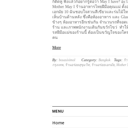
ก็ติดหู ฟังแล้วก็อยากรู้ต่อว่า May I have? อ
Mother May I ร้านอาหารไทยฝีมือคุณแม่ ตั้ง
เอกมัย 10 ฉันชอบใจสวนสีเขียวและร่มไม้ใหญ่
เห็นบ้านด้านหลัง ซึ่งคือห้องอาหาร และ Glas
ข้างๆ ห้องอาหารอีกเช่นกัน จำนวนรถที่จอดเ
ร้าน และภาพพนักงานเดินกันขวักไขว่ ทำให้ร
รสฝีมือแม่ของร้านนี้ ต้องเป็นขวัญใจของใ
คน
More
By:
Category:
Tags:
bosasivimol
Bangkok
ร้
กรุงเทพ
,
ร้านอร่อยสุขุมวิท
,
ร้านอร่อยเอกมัย
,
Mother 
MENU
Home