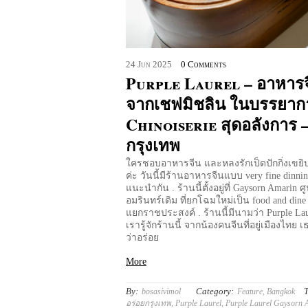
24
Jun
2025
0 Comments
Purple Laurel – อาหารจ
จากเชฟมิชลิน ในบรรยาก
Chinoiserie สุดอลังการ 
กรุงเทพ
ใครชอบอาหารจีน และหลงรักเป็ดปักกิ่งเขยิ
ค่ะ วันนี้มีร้านอาหารจีนแบบ very fine dinni
แนะนำกัน . ร้านนี้ตั้งอยู่ที่ Gaysorn Amarin ศ
อมรินทร์เดิม ที่ยกโฉมใหม่เป็น food and dine 
แยกราชประสงค์ . ร้านนี้มีนามว่า Purple La
เรารู้จักร้านนี้ จากน้องคนจีนที่อยู่เมืองไทย
ว่าอร่อย
More
By:
Category:
T
bosasivimol
Feature
,
Bangkok
อร่อยกรุงเทพ
,
Purple Laurel
,
Purple Laurel Gaysorn 