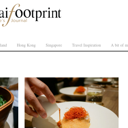
land
Hong Kong
Singapore
Travel Inspiration
A bit of m