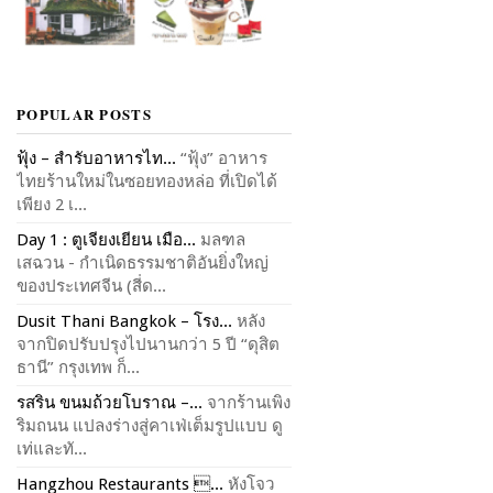
POPULAR POSTS
ฟุ้ง – สำรับอาหารไท...
“ฟุ้ง” อาหาร
ไทยร้านใหม่ในซอยทองหล่อ ที่เปิดได้
เพียง 2 เ...
Day 1 : ตูเจียงเยียน เมือ...
มลฑล
เสฉวน - กำเนิดธรรมชาติอันยิ่งใหญ่
ของประเทศจีน (สี่ด...
Dusit Thani Bangkok – โรง...
หลัง
จากปิดปรับปรุงไปนานกว่า 5 ปี “ดุสิต
ธานี” กรุงเทพ ก็...
รสริน ขนมถ้วยโบราณ –...
จากร้านเพิง
ริมถนน แปลงร่างสู่คาเฟ่เต็มรูปแบบ ดู
เท่และทั...
Hangzhou Restaurants ...
หังโจว