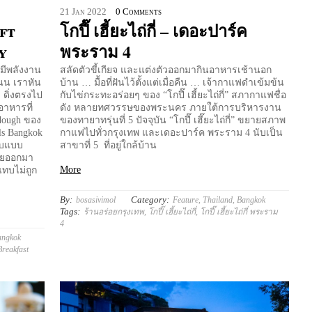
21
Jan
2022
0 Comments
ft
โกปี๊ เฮี้ยะไถ่กี่ – เดอะปาร์ค
y
พระราม 4
่ามีพลังงาน
สลัดตัวขี้เกียจ และแต่งตัวออกมากินอาหารเช้านอก
นน เราหัน
บ้าน … มื้อที่ฝันไว้ตั้งแต่เมื่อคืน … เจ้ากาแฟดำเข้มข้น
 ดิ่งตรงไป
กับไข่กระทะอร่อยๆ ของ “โกปี๊ เฮี้ยะไถ่กี่” สภากาแฟชื่อ
อาหารที่
ดัง หลายทศวรรษของพระนคร ภายใต้การบริหารงาน
dough ของ
ของทายาทรุ่นที่ 5 ปัจจุบัน “โกปี๊ เฮี๊ยะไถ่กี่” ขยายสภาพ
ls Bangkok
กาแฟไปทั่วกรุงเทพ และเดอะปาร์ค พระราม 4 นับเป็น
กับแบบ
สาขาที่ 5 ที่อยู่ใกล้บ้าน
่อยออกมา
More
ทบไม่ถูก
By:
Category:
bosasivimol
Feature
,
Thailand
,
Bangkok
Tags:
ร้านอร่อยกรุงเทพ
,
โกปี๊ เฮี้ยะไถ่กี่
,
โกปี๊ เฮี้ยะไถ่กี่ พระราม
4
angkok
Breakfast