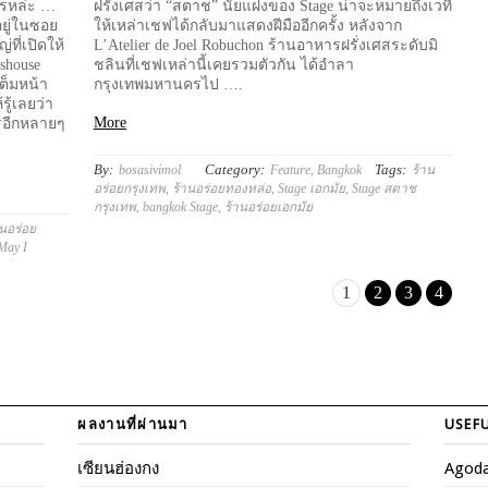
ะไรหล่ะ …
ฝรั่งเศสว่า “สตาช” นัยแฝงของ Stage น่าจะหมายถึงเวที
อยู่ในซอย
ให้เหล่าเชฟได้กลับมาแสดงฝีมืออีกครั้ง หลังจาก
ที่เปิดให้
L’Atelier de Joel Robuchon ร้านอาหารฝรั่งเศสระดับมิ
shouse
ชลินที่เชฟเหล่านี้เคยรวมตัวกัน ได้อำลา
ต็มหน้า
กรุงเทพมหานครไป ….
ู้เลยว่า
More
ครอีกหลายๆ
By:
Category:
Tags:
bosasivimol
Feature
,
Bangkok
ร้าน
อร่อยกรุงเทพ
,
ร้านอร่อยทองหล่อ
,
Stage เอกมัย
,
Stage สตาช
กรุงเทพ
,
bangkok Stage
,
ร้านอร่อยเอกมัย
านอร่อย
May I
1
2
3
4
ผลงานที่ผ่านมา
USEFU
เซียนฮ่องกง
Agod