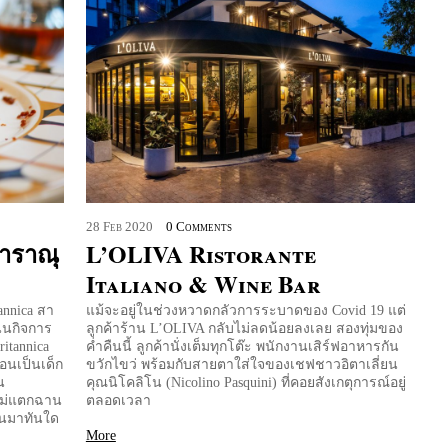
28
Feb
2020
0 Comments
าราณุ
L’OLIVA Ristorante
Italiano & Wine Bar
itannica สา
แม้จะอยู่ในช่วงหวาดกลัวการระบาดของ Covid 19 แต่
ินกิจการ
ลูกค้าร้าน L’OLIVA กลับไม่ลดน้อยลงเลย สองทุ่มของ
ritannica
ค่ำคืนนี้ ลูกค้านั่งเต็มทุกโต๊ะ พนักงานเสิร์ฟอาหารกัน
ตอนเป็นเด็ก
ขวักไขว่ พร้อมกับสายตาใส่ใจของเชฟชาวอิตาเลี่ยน
น
คุณนิโคลิโน (Nicolino Pasquini) ที่คอยสังเกตุการณ์อยู่
ก็ไม่แตกฉาน
ตลอดเวลา
ึ้นมาทันใด
More