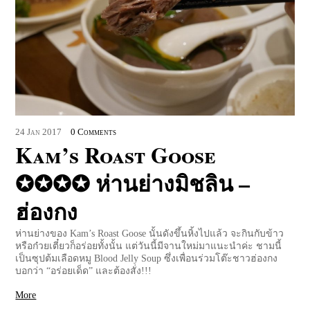
24
Jan
2017
0 Comments
Kam’s Roast Goose
✪✪✪✪ ห่านย่างมิชลิน –
ฮ่องกง
ห่านย่างของ Kam’s Roast Goose นั้นดังขึ้นหิ้งไปแล้ว จะกินกับข้าว
หรือก๋วยเตี๋ยวก็อร่อยทั้งนั้น แต่วันนี้มีจานใหม่มาแนะนำค่ะ ชามนี้
เป็นซุปต้มเลือดหมู Blood Jelly Soup ซึ่งเพื่อนร่วมโต๊ะชาวฮ่องกง
บอกว่า “อร่อยเด็ด” และต้องสั่ง!!!
More