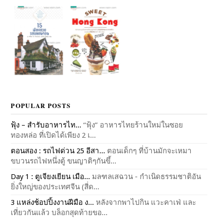
POPULAR POSTS
ฟุ้ง – สำรับอาหารไท...
“ฟุ้ง” อาหารไทยร้านใหม่ในซอย
ทองหล่อ ที่เปิดได้เพียง 2 เ...
ตอนสอง : รถไฟด่วน 25 อีสา...
ตอนเด็กๆ ที่บ้านมักจะเหมา
ขบวนรถไฟหนึ่งตู้ ขนญาติๆกันขึ้...
Day 1 : ตูเจียงเยียน เมือ...
มลฑลเสฉวน - กำเนิดธรรมชาติอัน
ยิ่งใหญ่ของประเทศจีน (สี่ด...
3 แหล่งช้อปปิ้งงานฝีมือ ง...
หลังจากพาไปกิน แวะคาเฟ่ และ
เที่ยวกันแล้ว บล็อกสุดท้ายขอ...