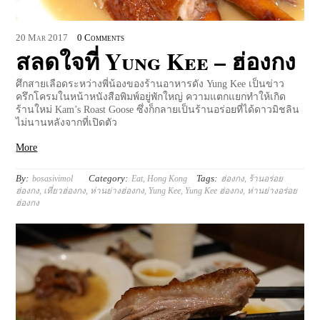
20
Mar
2017
0 Comments
สลดใจที่ Yung Kee – ฮ่องกง
ศึกสายเลือดระหว่างพี่น้องของร้านอาหารดัง Yung Kee เป็นข่าว
ครึกโครมในหน้าหนังสือพิมพ์อยู่พักใหญ่ ความแตกแยกทำให้เกิด
ร้านใหม่ Kam’s Roast Goose ซึ่งก็กลายเป็นร้านอร่อยที่ได้ดาวมิชลิน
ไม่นานหลังจากที่เปิดตัว
More
By:
Category:
Tags:
bosasivimol
Eat
,
Hong Kong
ฮ่องกง
,
ร้านอร่อย
ฮ่องกง
,
เที่ยวฮ่องกง
,
ห่านย่างฮ่องกง
,
Yung Kee
,
Yung Kee ฮ่องกง
,
ห่านย่างอร่อย
ฮ่องกง