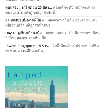
ตอนสอง : รถไฟด่วน 25 อีสา...
ตอนเด็กๆ ที่บ้านมักจะเหมา
ขบวนรถไฟหนึ่งตู้ ขนญาติๆกันขึ้...
3 แหล่งช้อปปิ้งงานฝีมือ ง...
หลังจากพาไปกิน แวะคาเฟ่ และ
เที่ยวกันแล้ว บล็อกสุดท้ายขอ...
Day 1 : ตูเจียงเยียน เมือ...
มลฑลเสฉวน - กำเนิดธรรมชาติอัน
ยิ่งใหญ่ของประเทศจีน (สี่ด...
“Sweet Singapore” 15 ร้าน...
วันนี้เซียนสิงคโปร์ จะพาไปชิม
15 ขนมหวานที่ติดอกติด...