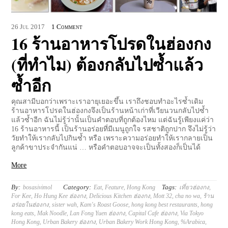
26
Jul
2017
1 Comment
16 ร้านอาหารโปรดในฮ่องกง
(ที่ทำไม) ต้องกลับไปซ้ำแล้ว
ซ้ำอีก
คุณสามีบอกว่าเพราะเราอายุเยอะขึ้น เราถึงชอบทำอะไรซ้ำเดิม
ร้านอาหารโปรดในฮ่องกงจึงเป็นร้านหน้าเก่าที่เวียนวนกลับไปซ้ำ
แล้วซ้ำอีก ฉันไม่รู้ว่านั้นเป็นคำตอบที่ถูกต้องไหม แต่ฉันรู้เพียงแค่ว่า
16 ร้านอาหารนี้ เป็นร้านอร่อยที่มีเมนูถูกใจ รสชาติถูกปาก จึงไม่รู้ว่า
วัยทำให้เรากลับไปกินซ้ำ หรือ เพราะความอร่อยทำให้เรากลายเป็น
ลูกค้าขาประจำกันแน่ … หรือคำตอบอาจจะเป็นทั้งสองก็เป็นได้
More
By:
Category:
Tags:
bosasivimol
Eat
,
Feature
,
Hong Kong
เที่ยวฮ่องกง
,
For Kee
,
Ho Hung Kee ฮ่องกง
,
Delicious Kitchen ฮ่องกง
,
Mott 32
,
cha no wa
,
ร้าน
อร่อยในฮ่องกง
,
sister wah
,
Kam's Roast Goose
,
hong kong best restaurants
,
hong
kong eats
,
Mak Noodle
,
Lan Fong Yuen ฮ่องกง
,
Capital Cafe ฮ่องกง
,
Via Tokyo
Hong Kong
,
Urban Bakery ฮ่องกง
,
Urban Bakery Work Hong Kong
,
%Arabica
,