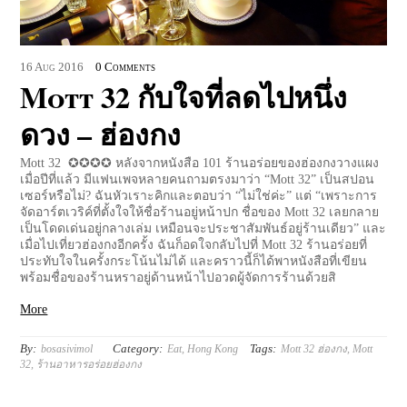
16
Aug
2016
0 Comments
Mott 32 กับใจที่ลดไปหนึ่ง
ดวง – ฮ่องกง
Mott 32 ✪✪✪✪ หลังจากหนังสือ 101 ร้านอร่อยของฮ่องกงวางแผง
เมื่อปีที่แล้ว มีแฟนเพจหลายคนถามตรงมาว่า “Mott 32” เป็นสปอน
เซอร์หรือไม่? ฉันหัวเราะคิกและตอบว่า “ไม่ใช่ค่ะ” แต่ “เพราะการ
จัดอาร์ตเวริค์ที่ตั้งใจให้ชื่อร้านอยู่หน้าปก ชื่อของ Mott 32 เลยกลาย
เป็นโดดเด่นอยู่กลางเล่ม เหมือนจะประชาสัมพันธ์อยู่ร้านเดียว” และ
เมื่อไปเที่ยวฮ่องกงอีกครั้ง ฉันก็อดใจกลับไปที่ Mott 32 ร้านอร่อยที่
ประทับใจในครั้งกระโน้นไม่ได้ และคราวนี้ก็ได้พาหนังสือที่เขียน
พร้อมชื่อของร้านหราอยู่ด้านหน้าไปอวดผู้จัดการร้านด้วยสิ
More
By:
Category:
Tags:
bosasivimol
Eat
,
Hong Kong
Mott 32 ฮ่องกง
,
Mott
32
,
ร้านอาหารอร่อยฮ่องกง