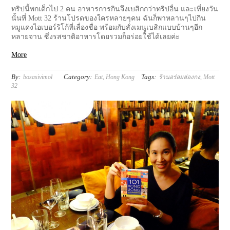
ทริปนี้พกเด็กไป 2 คน อาหารการกินจึงเบสิกกว่าทริปอื่น และเที่ยงวัน
นั้นที่ Mott 32 ร้านโปรดของใครหลายๆคน ฉันก็พาหลานๆไปกิน
หมูแดงไอเบอร์ริโก้ที่เลื่องชื่อ พร้อมกับสั่งเมนูเบสิกแบบบ้านๆอีก
หลายจาน ซึ่งรสชาติอาหารโดยรวมก็อร่อยใช้ได้เลยค่ะ
More
By:
Category:
Tags:
bosasivimol
Eat
,
Hong Kong
ร้านอร่อยฮ่องกง
,
Mott
32