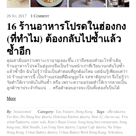
26
Jul
2017
1 Comment
16 ร้านอาหารโปรดในฮ่องกง
(ที่ทำไม) ต้องกลับไปซ้ำแล้ว
ซ้ำอีก
คุณสามีบอกว่าเพราะเราอายุเยอะขึ้น เราถึงชอบทำอะไรซ้ำเดิม
ร้านอาหารโปรดในฮ่องกงจึงเป็นร้านหน้าเก่าที่เวียนวนกลับไปซ้ำ
แล้วซ้ำอีก ฉันไม่รู้ว่านั้นเป็นคำตอบที่ถูกต้องไหม แต่ฉันรู้เพียงแค่ว่า
16 ร้านอาหารนี้ เป็นร้านอร่อยที่มีเมนูถูกใจ รสชาติถูกปาก จึงไม่รู้ว่า
วัยทำให้เรากลับไปกินซ้ำ หรือ เพราะความอร่อยทำให้เรากลายเป็น
ลูกค้าขาประจำกันแน่ … หรือคำตอบอาจจะเป็นทั้งสองก็เป็นได้
More
By:
Category:
Tags:
bosasivimol
Eat
,
Feature
,
Hong Kong
เที่ยวฮ่องกง
,
For Kee
,
Ho Hung Kee ฮ่องกง
,
Delicious Kitchen ฮ่องกง
,
Mott 32
,
cha no wa
,
ร้าน
อร่อยในฮ่องกง
,
sister wah
,
Kam's Roast Goose
,
hong kong best restaurants
,
hong
kong eats
,
Mak Noodle
,
Lan Fong Yuen ฮ่องกง
,
Capital Cafe ฮ่องกง
,
Via Tokyo
Hong Kong
,
Urban Bakery ฮ่องกง
,
Urban Bakery Work Hong Kong
,
%Arabica
,