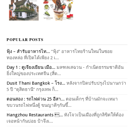
POPULAR POSTS
ฟุ้ง – สำรับอาหารไท...
“ฟุ้ง” อาหารไทยร้านใหม่ในซอย
ทองหล่อ ที่เปิดได้เพียง 2 เ...
Day 1 : ตูเจียงเยียน เมือ...
มลฑลเสฉวน - กำเนิดธรรมชาติอัน
ยิ่งใหญ่ของประเทศจีน (สี่ด...
Dusit Thani Bangkok – โรง...
หลังจากปิดปรับปรุงไปนานกว่า
5 ปี “ดุสิตธานี” กรุงเทพ ก็...
ตอนสอง : รถไฟด่วน 25 อีสา...
ตอนเด็กๆ ที่บ้านมักจะเหมา
ขบวนรถไฟหนึ่งตู้ ขนญาติๆกันขึ้...
Hangzhou Restaurants ...
หังโจวเป็นเมืองที่ถูกลิขิตให้ต้อง
เจอหน้ากันบ่อย ป้าจึงเ...