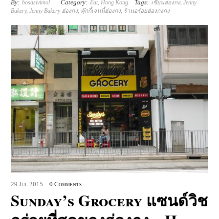
By:
Category:
Tags:
bosasivimol
Eat
,
Hong Kong
เซียนฮ่องกง
,
Jenny
Bakery
,
Jenny Bakery ฮ่องกง
,
คุ๊กกี้เจนนี้ฮ่องกง
,
ร้านอร่อยฮ่องกงกง
29
Jul
2015
0 Comments
Sunday’s Grocery แซนด์วิช