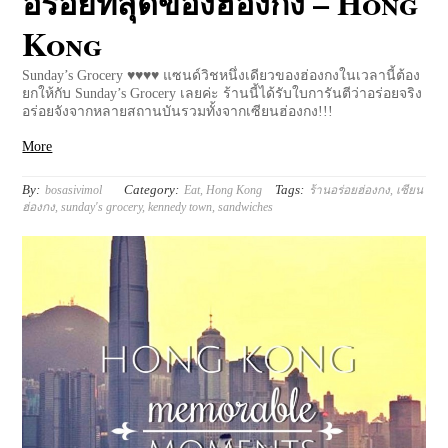
อร่อยที่สุดของฮ่องกง – Hong
Kong
Sunday’s Grocery ♥♥♥♥ แซนด์วิชหนึ่งเดียวของฮ่องกงในเวลานี้ต้อง
ยกให้กับ Sunday’s Grocery เลยค่ะ ร้านนี้ได้รับใบการันตีว่าอร่อยจริง
อร่อยจังจากหลายสถานบันรวมทั้งจากเซียนฮ่องกง!!!
More
By:
Category:
Tags:
bosasivimol
Eat
,
Hong Kong
ร้านอร่อยฮ่องกง
,
เซียน
ฮ่องกง
,
sunday's grocery
,
kennedy town
,
sandwiches