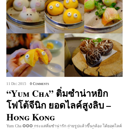
11
Dec
2015
0 Comments
“Yum Cha” ติ่มซำน่าหยิก
โฟโต้จีนิก ยอดไลค์สูงลิบ –
Hong Kong
Yum Cha ✪✪✪ กระแสติ่มซำน่ารัก ถ่ายรูปแล้วขึ้นกล้อง ได้ยอดไลค์