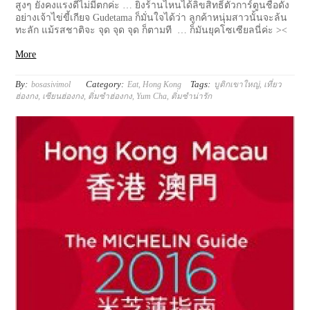
สูงๆ ยังคงแรงดีไม่มีตกค่ะ … ยิ่งร้านไหนได้ลิขสิทธิ์ตัวการ์ตูนชื่อดัง
อย่างเจ้าไข่ขี้เกียจ Gudetama ก็มั่นใจได้ว่า ลูกค้าหนุ่มสาวนั้นจะล้น
ทะลัก แม้รสชาติจะ จุด จุด จุด ก็ตามที … ก็มันยุคโซเซียลนี่ค่ะ ><
More
By:
Category:
Tags:
bosasivimol
Eat
,
Hong Kong
บูติกเขาใหญ่
,
เที่ยว
ฮ่องกง
,
เซียนฮ่องกง
,
ติ่มซำฮ่องกง
,
Yum Cha
,
ติ่มซำน่ารัก