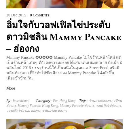
20
Dec
2015
0 Comments
อิ่มใจกับวอฟเฟิลไข่ประดับ
ดาวมิชลิน Mammy Pancake
– ฮ่องกง
Mammy Pancake ✪✪✪✪✪ Mammy Pancake ไม่ใช่ร้านหน้าใหม่ แต่
เป็นร้านหน้าเดิมๆ ที่ยังคงความอร่อยได้เสมอต้นเสมอปลาย ยิ่งเมื่อ มิ
ชลินไกด์ 2016 บรรจุร้านนี้ให้เป็นหนึ่งในสุดยอด Street Food หรือมิ
ชลินห้องแถว ก็ยิ่งทำให้ชื่อเสียงของ Mammy Pancake โด่งดังขึ้น
เพียงชั่วข้ามวัน
More
By:
Category:
Tags:
bosasivimol
Eat
,
Hong Kong
ร้านอร่อยฮ่องกง
,
เซียน
ฮ่องกง
,
Mammy Pancake Hong Kong
,
Mammy Pancake ฮ่องกง
,
วอฟเฟิลไข่ฮ่องกง
,
วอฟเฟิลไข่อร่อย ฮ่องกง
,
ขนมอร่อย ฮ่องกง