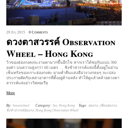
29
Jul
2015
0 Comments
ดวงตาสวรรค์ Observation
Wheel – Hong Kong
วิวของฮ่องกงคงจะงามตามากขึ้นอีกโข หากเราได้ชมกับแบบ 360
องศา บนความสูงกว่า 60 เมตร … ชิงช้าสวรรค์แห่งนี้ตั้งอยู่ในย่าน
เซ็นทรัลของเกาะฮ่องกงค่ะ ยามค่ำคืนแสงสีม่วงวงกลมๆ จะเปล่ง
ประกายตัดกับเหล่าอาคารที่ตั้งอยู่ด้านหลัง ทำให้ดูแล้วคล้ายดวงตา
สวรรค์แห่งอ่าววิคทอเรีย
More
By:
Category:
Tags:
bosasivimol
See
,
Hong Kong
ฮ่องกง
,
เซียนฮ่องกง
,
ชิงช้าสวรรค์ฮ่องกง
,
Hong Kong Observation Wheel