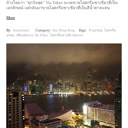
บ้างไหมว่า “ทุกวันพุธ” Via Tokyo จะงดขายไอศกรีมชาเขียวที่เป็น
เอกลักษณ์ แต่กลับมาขายไอศกรีมชาเขียวที่เป็นสีน้ำตาลแทน
More
By:
Category:
Tags:
bosasivimol
Eat
,
Hong Kong
ร้านอร่อย
,
ไอศกรีม
อร่อย
,
เซียนฮ่องกง
,
Via Tokyo
,
ไอศกรีมชาเขียวฮ่องกง