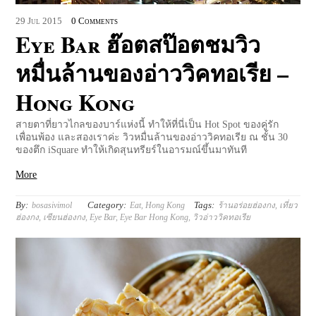
29
Jul
2015
0 Comments
Eye Bar ฮ๊อตสป๊อตชมวิว
หมื่นล้านของอ่าววิคทอเรีย –
Hong Kong
สายตาที่ยาวไกลของบาร์แห่งนี้ ทำให้ที่นี่เป็น Hot Spot ของคู่รัก
เพื่อนพ้อง และสองเราค่ะ วิวหมื่นล้านของอ่าววิคทอเรีย ณ ชั้น 30
ของตึก iSquare ทำให้เกิดสุนทรียร์ในอารมณ์ขึ้นมาทันที
More
By:
Category:
Tags:
bosasivimol
Eat
,
Hong Kong
ร้านอร่อยฮ่องกง
,
เที่ยว
ฮ่องกง
,
เซียนฮ่องกง
,
Eye Bar
,
Eye Bar Hong Kong
,
วิวอ่าววิคทอเรีย