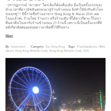
ปรากฏการณ์ “ดาวตก” ใครเห็นก็ต้องตื่นเต้น ยิ่งเป็นครั้งแรกของ
ห้วงเวหาที่ดาวมิชลินตกลงมาสู่ร้านข้างถนน ยิ่งทำให้นักกินทั่วโลก
ขนลุกซู่!!! ปีนี้รายชื่อร้านอาหาร Hong Kong & Macau 2016 เผย
โฉมแล้วค่ะ ร้านใหม่ ร้านเก่า หรือร้านเดิม ที่ได้ดาวกี่ดวง ก็ไม่น่า
ตื่นตาตื่นใจเท่ากับร้านข้างถนน 23 ร้านนี้ เพราะนี่เป็นครั้งแรกที่ลิ
สต์เกียรติยศยอมสอยดาวมาติดที่ไว้ที่ริมทาง
More
By:
Category:
Tags:
bosasivimol
Eat
,
Hong Kong
ร้านอร่อยฮ่องกง
,
เซียน
ฮ่องกง
,
Hong Kong Michelin Guide
,
Hong Kong Michelin Guide 2016