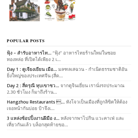
POPULAR POSTS
ฟุ้ง – สำรับอาหารไท...
“ฟุ้ง” อาหารไทยร้านใหม่ในซอย
ทองหล่อ ที่เปิดได้เพียง 2 เ...
Day 1 : ตูเจียงเยียน เมือ...
มลฑลเสฉวน - กำเนิดธรรมชาติอัน
ยิ่งใหญ่ของประเทศจีน (สี่ด...
Day 2 : สี่ดรุณี หุบเขาซว...
จากตูจินเยี่ยน เรานั่งรถประมาณ
2.30 ชั่วโมง ก็มาถึงร้าน...
Hangzhou Restaurants ...
หังโจวเป็นเมืองที่ถูกลิขิตให้ต้อง
เจอหน้ากันบ่อย ป้าจึงเ...
3 แหล่งช้อปปิ้งงานฝีมือ ง...
หลังจากพาไปกิน แวะคาเฟ่ และ
เที่ยวกันแล้ว บล็อกสุดท้ายขอ...