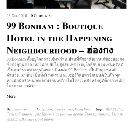
23
Dec
2016
0 Comments
99 Bonham : Boutique
Hotel in the Happening
Neighbourhood – ฮ่องกง
99 Bonham ตั้งอยู่ใจกลางเซิงหว่าน ย่านที่พักอาศัยเก่าแก่ของฮ่องกง
ซึ่งปัจจุบันราคาห้องพักขยับไปสูงลิบเพราะอยู่ใกล้กับย่านเซ็นทรัลที่
เป็นศูนย์รวมทางธุรกิจของเมืองค่ะ 99 Bonham เป็นตึกสูงชลูดมี
จำนวน 37 ชั้น เป็นทั้งโรงแรมและเซอร์วิสอพาร์ตเมนต์ในตัว ทุก
ห้องพักมีครัวขนาดเล็กพร้อมเครื่องไมโครเวฟสำหรับผู้ที่ต้องการพัก
ในระยะยาวด้วย
More
By:
Category:
Tags:
bosasivimol
Stay
,
Feature
,
Hong Kong
ที่พักฮ่องกง
,
โรงแรมในฮ่องกง
,
บูติกโฮเทลเว้
,
99 Bonham ฮ่องกง
,
โรงแรมเก๋ฮ่องกง
,
โรงแรม
เท่ฮ่องกง
,
Boutique Hotel ฮ่องกง