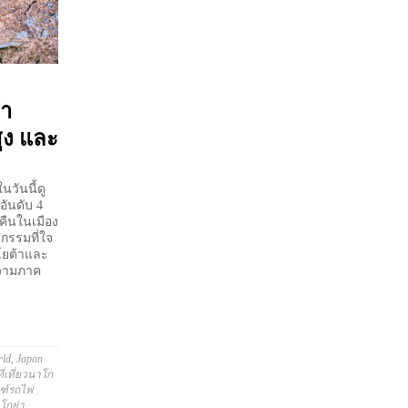
้า
ูง และ
นวันนี้ดู
อันดับ 4
 คืนในเมือง
กรรมที่ใจ
โยต้าและ
ความภาค
rld
,
Japan
ที่เที่ยวนาโก
ณฑ์รถไฟ
โกย่า