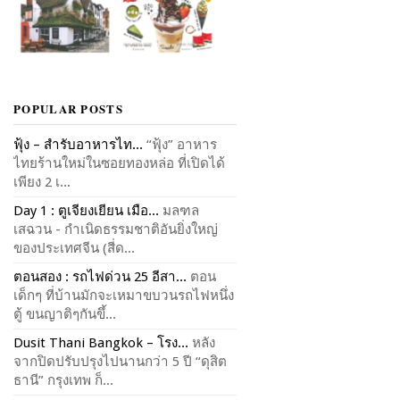
POPULAR POSTS
ฟุ้ง – สำรับอาหารไท...
“ฟุ้ง” อาหาร
ไทยร้านใหม่ในซอยทองหล่อ ที่เปิดได้
เพียง 2 เ...
Day 1 : ตูเจียงเยียน เมือ...
มลฑล
เสฉวน - กำเนิดธรรมชาติอันยิ่งใหญ่
ของประเทศจีน (สี่ด...
ตอนสอง : รถไฟด่วน 25 อีสา...
ตอน
เด็กๆ ที่บ้านมักจะเหมาขบวนรถไฟหนึ่ง
ตู้ ขนญาติๆกันขึ้...
Dusit Thani Bangkok – โรง...
หลัง
จากปิดปรับปรุงไปนานกว่า 5 ปี “ดุสิต
ธานี” กรุงเทพ ก็...