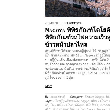
25
Apr
2018
0 Comments
Nagoya พิพิธภัณฑ์โตโยต
พิพิธภัณฑ์รถไฟความเร็วส
ข้าวหน้าปลาไหล
เสน่ห์ที่อาบไล้ชนบทของญี่ปุ่นทำให้ Nagoya ใ
เย็นชาและหมางเมินจัง … Nagoya เมืองใหญ่
ของญี่ปุ่น เป็นเมืองปลายทางของทริปนี้ค่ะ 2
ศูนย์กลางของภาคอุตสาหกรรม ฉันมีอีก 2 กิจ
จดจ่อรอคอย นั่นคือการเข้าชมพิพิธภัณฑ์โต
พิพิธภัณฑ์รถไฟความเร็วสูง SCMAGLEV 
ภูมิใจของชาวญี่ปุ่น
More
By:
Category:
bosasivimol
Feature
,
Nagoya
,
Wo
Tags:
เที่ยวญี่ปุ่นด้วยตัวเอง
,
nagoya
,
เที่ยวนาโกย่า
,
ย่า
,
โรงแรมในนาโกย่า
,
พิพิธภัณฑ์โตโยต้า
,
พิพิธภั
ญี่ปุ่น
,
ข้าวหน้าปลาไหล นาโกยา
,
Maruya Honten นา