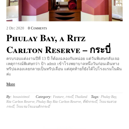
2
Dec
2020
0 Comments
Phulay Bay, a Ritz
Carlton Reserve – กระบี่
ครบรอบแต่งงานปีที่ 13 ปี ก็ต้องฉลองกันหน่อย แต่วันพิเศษกลับเจอ
เหตุการณ์พิเศษกว่า ป้า admit เข้าโรงพยาบาลหนึ่งวันก่อนเดินทาง
ทริปฉลองเลยกลายเป็นทริปเลื่อน แต่สุดท้ายก็ยังได้ไปโรงแรมในฝัน
ค่ะ
More
By:
Category:
Tags:
bosasivimol
Feature
,
กระบี่
,
Thailand
Phulay Bay
,
Ritz Carlton Reserve
,
Phulay Bay Ritz Carlton Reserve
,
ที่พักกระบี่
,
โรงแรมสวย
กระบี่
,
โรงแรมโรแมนติกกระบี่