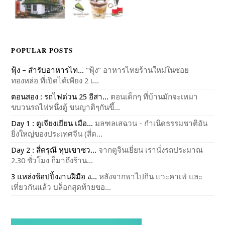
POPULAR POSTS
ฟุ้ง – สำรับอาหารไท...
“ฟุ้ง” อาหารไทยร้านใหม่ในซอย
ทองหล่อ ที่เปิดได้เพียง 2 เ...
ตอนสอง : รถไฟด่วน 25 อีสา...
ตอนเด็กๆ ที่บ้านมักจะเหมา
ขบวนรถไฟหนึ่งตู้ ขนญาติๆกันขึ้...
Day 1 : ตูเจียงเยียน เมือ...
มลฑลเสฉวน - กำเนิดธรรมชาติอัน
ยิ่งใหญ่ของประเทศจีน (สี่ด...
Day 2 : สี่ดรุณี หุบเขาซว...
จากตูจินเยี่ยน เรานั่งรถประมาณ
2.30 ชั่วโมง ก็มาถึงร้าน...
3 แหล่งช้อปปิ้งงานฝีมือ ง...
หลังจากพาไปกิน แวะคาเฟ่ และ
เที่ยวกันแล้ว บล็อกสุดท้ายขอ...