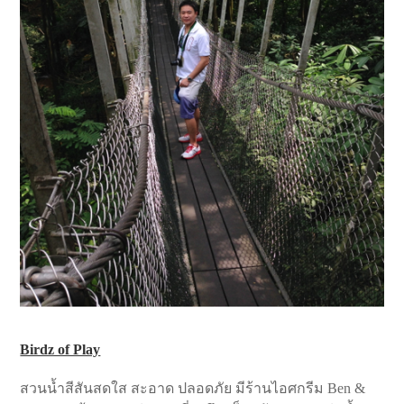
Birdz of Play
สวนน้ำสีสันสดใส สะอาด ปลอดภัย มีร้านไอศกรีม Ben &