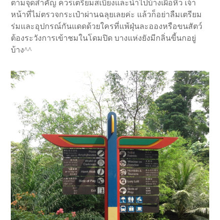
ตามจุดสำคัญ ควรเตรียมสเบียงและน้ำไปบ้างเผื่อหิว เจ้า
หน้าที่ไม่ตรวจกระเป๋าผ่านฉลุยเลยค่ะ แล้วก็อย่าลืมเตรียม
ร่มและอุปกรณ์กันแดดด้วยใครที่แพ้ฝุ่นละอองหรือขนสัตว์
ต้องระวังการเข้าชมในโดมปิด บางแห่งยังมีกลิ่นขี้นกอยู่
บ้าง^^