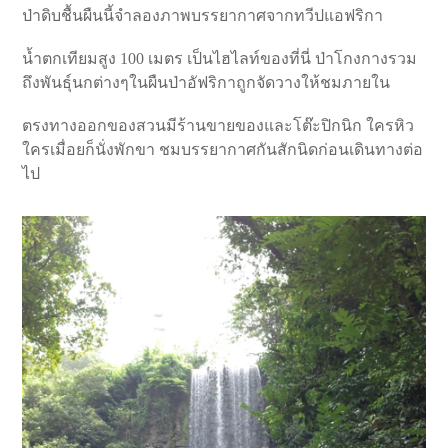
ป่าดิบชื้นผืนนี้จำลองภาพบรรยากาศจากทวีปแอฟริกา
น้ำตกเทียมสูง 100 เมตร เป็นไฮไลท์ของที่นี่ ป่าโกงกางรวม
ถึงพันธุ์นกต่างๆในผืนป่าอัฟริกาถูกจัดวางให้ชมภายใน
ตรงทางออกของสวนมีร้านขายของและโต๊ะปิกนิก ใครหิว
ใครเมื่อยก็นั่งพักขา ชมบรรยากาศกันสักนิดก่อนเดินทางต่อ
ไป