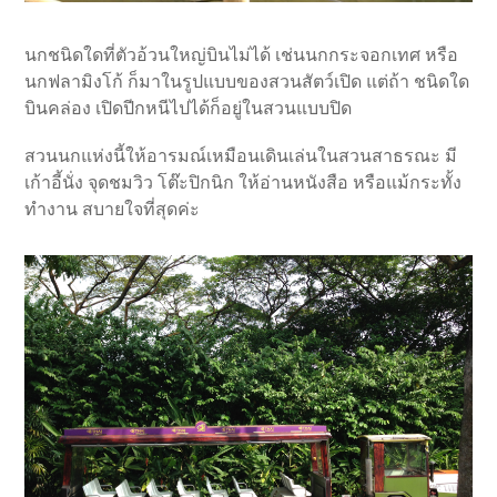
นกชนิดใดที่ตัวอ้วนใหญ่บินไม่ได้ เช่นนกกระจอกเทศ หรือ
นกฟลามิงโก้ ก็มาในรูปแบบของสวนสัตว์เปิด แต่ถ้า ชนิดใด
บินคล่อง เปิดปีกหนีไปได้ก็อยู่ในสวนแบบปิด
สวนนกแห่งนี้ให้อารมณ์เหมือนเดินเล่นในสวนสาธรณะ มี
เก้าอี้นั่ง จุดชมวิว โต๊ะปิกนิก ให้อ่านหนังสือ หรือแม้กระทั้ง
ทำงาน สบายใจที่สุดค่ะ