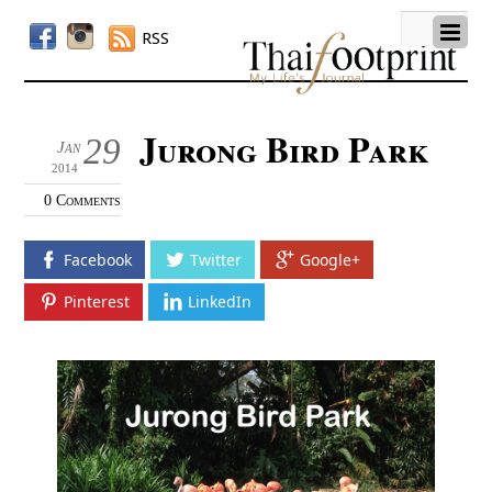
RSS
Jurong Bird Park
29
Jan
2014
0 Comments
Facebook
Twitter
Google+
Pinterest
LinkedIn