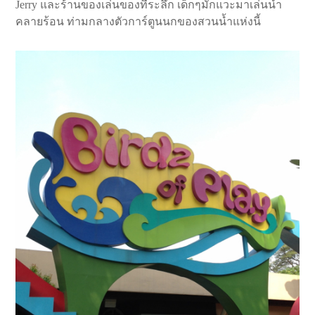
Jerry และร้านของเล่นของที่ระลึก เด็กๆมักแวะมาเล่นน้ำ
คลายร้อน ท่ามกลางตัวการ์ตูนนกของสวนน้ำแห่งนี้