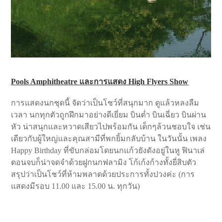
Pools Amphitheatre และการแสดง High Flyers Show
การแสดงนกชุดนี้ จัดว่าเป็นโชว์ที่สนุกมาก ดูแล้วหลงลืม
เวลา นกทุกตัวถูกฝึกมาอย่างดีเยี่ยม บินต่ำ บินเฉี่ยว บินผ่าน
หัว น่าสนุกและหวาดเสียวไปพร้อมกัน เด็กๆล้วนชอบใจ เช่น
เดียวกับผู้ใหญ่และคุณสามีที่พกยิ้มกลับบ้าน ในวันนั้น เพลง
Happy Birthday ที่ขับกล่อมโดยนกแก้วยังดังอยู่ในหู ฟินาเล่
ตอนจบก็น่าจดจำด้วยฝูกนกฟลามิง โก้เก้งก้างทั้งยี่สิบตัว
สรุปว่าเป็นโชว์ที่ห้ามพลาดด้วยประการทั้งปวงค่ะ (การ
แสดงมีรอบ 11.00 และ 15.00 น. ทุกวัน)