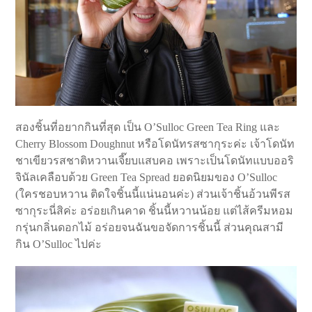
สองชิ้นที่อยากกินที่สุด เป็น O’Sulloc Green Tea Ring และ
Cherry Blossom Doughnut หรือโดนัทรสซากุระค่ะ เจ้าโดนัท
ชาเขียวรสชาติหวานเจี๊ยบแสบคอ เพราะเป็นโดนัทแบบออริ
จินัลเคลือบด้วย Green Tea Spread ยอดนิยมของ O’Sulloc
(ใครชอบหวาน ติดใจชิ้นนี้แน่นอนค่ะ) ส่วนเจ้าชิ้นอ้วนพีรส
ซากุระนี่สิค่ะ อร่อยเกินคาด ชิ้นนี้หวานน้อย แต่ไส้ครีมหอม
กรุ่นกลิ่นดอกไม้ อร่อยจนฉันขอจัดการชิ้นนี้ ส่วนคุณสามี
กิน O’Sulloc ไปค่ะ