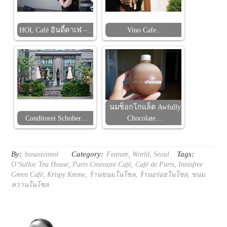
HOL Café อินดี้คาเฟ่ –…
Vino Cafe…
นมช็อกโกแล็ต Awfully
Conditorei Schober…
Chocolate…
By:
Category:
Tags:
bosasivimol
Feature
,
World
,
Seoul
O’Sulloc Tea House
,
Paris Croissant Café
,
Café de Paris
,
Innisfree
Green Café
,
Krispy Kreme
,
ร้านขนมในโซล
,
ร้านอร่อยในโซล
,
ขนม
หวานในโซล