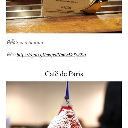
ที่ตั้ง Seoul Station
พิกัด
https://goo.gl/maps/NmLrVrXy39q
Café de Paris