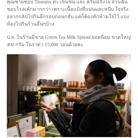
คุณชายชอบ Tiramisu ค่ะ เข้มข้น และ ครีมมี่ถึงใจ ส่วนฉัน
ชอบโรลเค้กมากกว่า เพราะเนื้อแป้งที่แน่นและหนึบ ใจจริง
อยากกลับไปกินอีกรอบก่อนกลับ แต่ก็ต้องหักห้ามใจไว้ แบ่ง
ท้องไปกินร้านอื่นๆบ้าง
ป.ล. ในร้านมีขาย Green Tea Milk Spread ยอดนิยม ขวดใหญ่
400 กรัม ในราคา 15,000 วอนด้วยค่ะ