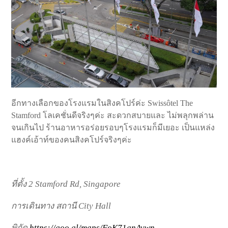
อีกทางเลือกของโรงแรมในสิงคโปร์ค่ะ Swissôtel The
Stamford โลเคชั่นดีจริงๆค่ะ สะดวกสบายและ ไม่พลุกพล่าน
จนเกินไป ร้านอาหารอร่อยรอบๆโรงแรมก็มีเยอะ เป็นแหล่ง
แฮงค์เอ้าท์ของคนสิงคโปร์จริงๆค่ะ
ที่ตั้ง 2 Stamford Rd, Singapore
การเดินทาง สถานี City Hall
พิกัด
https://goo.gl/maps/FoK71gnAvwn