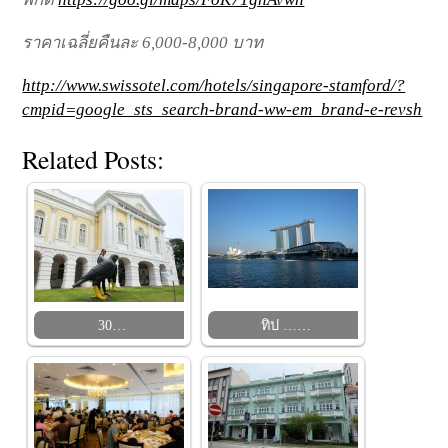
ราคาเฉลี่ยคืนละ 6,000-8,000 บาท
http://www.swissotel.com/hotels/singapore-stamford/?
cmpid=google_sts_search-brand-ww-em_brand-e-revsh
Related Posts:
30…
ทิป ……