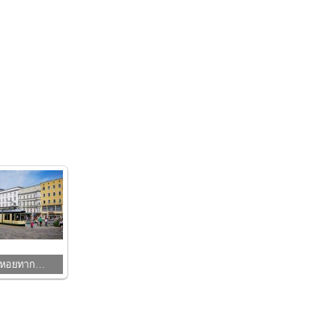
ปหอยทาก…