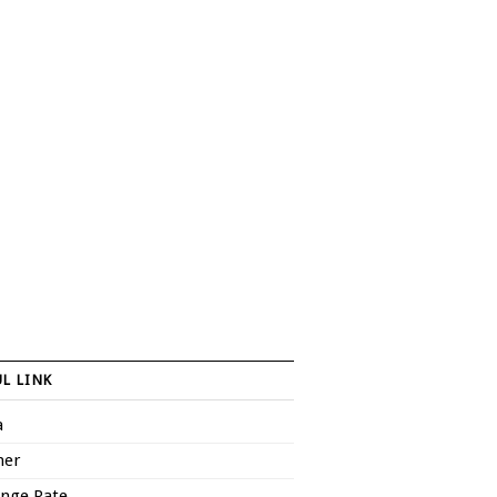
L LINK
a
her
nge Rate