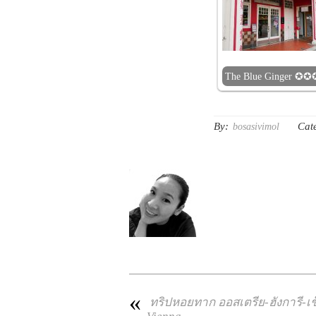
The Blue Ginger ✪
By:
Cat
bosasivimol
«
ทริปหอยทาก ออสเตรีย-ฮังการี-เช็ค