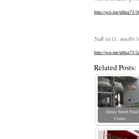
http://wp.me/p8na7J-
วันที่ 14-15 : หลงรัก 
http://wp.me/p8na7J-5
Related Posts:
Amoy Street Food
Center…