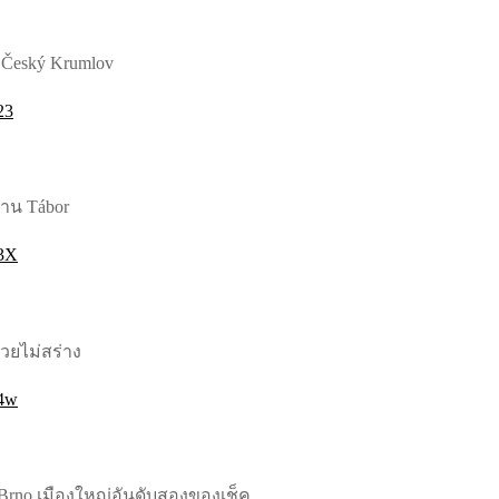
ที่ Český Krumlov
23
นผ่าน Tábor
53X
 สวยไม่สร่าง
54w
ู้จัก Brno เมืองใหญ่อันดับสองของเช็ค