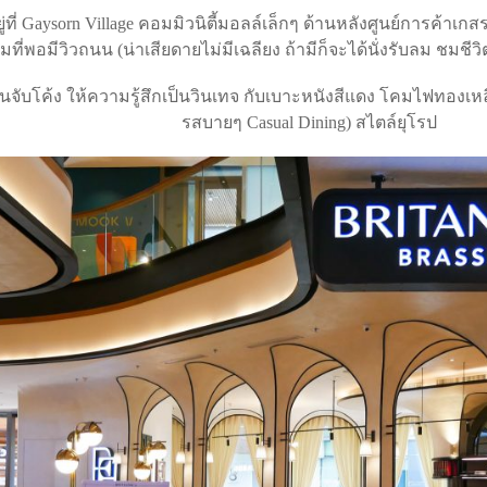
ยู่ที่ Gaysorn Village คอมมิวนิตี้มอลล์เล็กๆ ด้านหลังศูนย์การค้าเกสร
ในมุมที่พอมีวิวถนน (น่าเสียดายไม่มีเฉลียง ถ้ามีก็จะได้นั่งรับลม ชมชี
จับโค้ง ให้ความรู้สึกเป็นวินเทจ กับเบาะหนังสีแดง โคมไฟทองเหลื
รสบายๆ Casual Dining) สไตล์ยุโรป