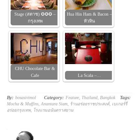
Stage (สตาช) ✪✪✪ –
Hua Hin Ham & Bacon –
กรุงเทพ
หัวหิน
CHU Chocolate Bar &
Cafe
La Scala –…
By:
Category:
Tags:
bosasivimol
Feature
,
Thailand
,
Bangkok
Mocha & Muffins
,
Anantara Siam
,
ร้านอร่อยราชประสงค์
,
เบเกอร์รี่
อร่อยกรุงเทพ
,
โรงแรมอนันตราสยาม