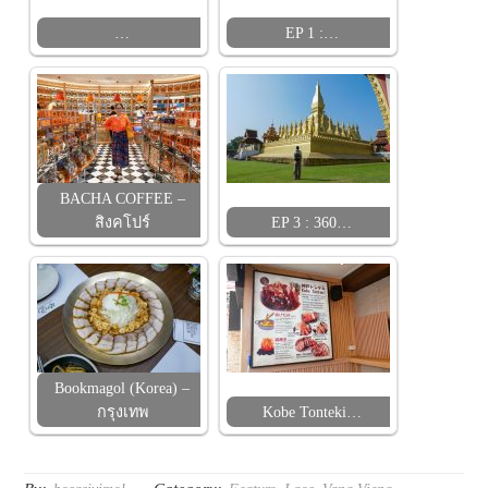
…
EP 1 :…
BACHA COFFEE –
สิงคโปร์
EP 3 : 360…
Bookmagol (Korea) –
กรุงเทพ
Kobe Tonteki…