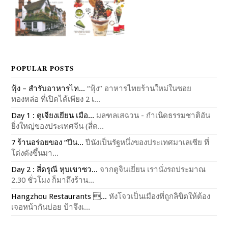
POPULAR POSTS
ฟุ้ง – สำรับอาหารไท...
“ฟุ้ง” อาหารไทยร้านใหม่ในซอย
ทองหล่อ ที่เปิดได้เพียง 2 เ...
Day 1 : ตูเจียงเยียน เมือ...
มลฑลเสฉวน - กำเนิดธรรมชาติอัน
ยิ่งใหญ่ของประเทศจีน (สี่ด...
7 ร้านอร่อยของ “ปีน...
ปีนังเป็นรัฐหนึ่งของประเทศมาเลเซีย ที่
โด่งดังขึ้นมา...
Day 2 : สี่ดรุณี หุบเขาซว...
จากตูจินเยี่ยน เรานั่งรถประมาณ
2.30 ชั่วโมง ก็มาถึงร้าน...
Hangzhou Restaurants ...
หังโจวเป็นเมืองที่ถูกลิขิตให้ต้อง
เจอหน้ากันบ่อย ป้าจึงเ...