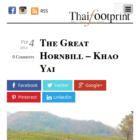
RSS
The Great
4
Feb
2014
Hornbill – Khao
0 Comments
Yai
Facebook
Twitter
Google+
Pinterest
LinkedIn