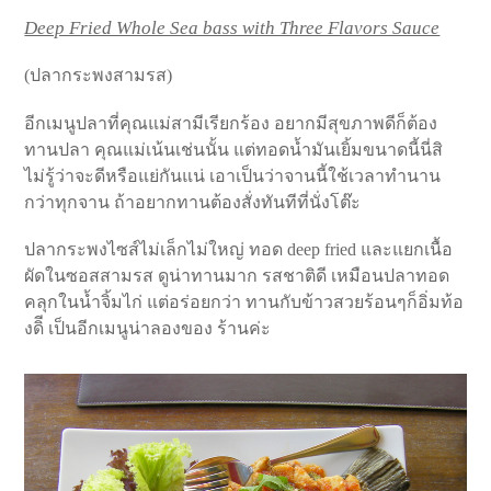
Deep Fried Whole Sea bass with Three Flavors Sauce
(ปลากระพงสามรส)
อีกเมนูปลาที่คุณแม่สามีเรียกร้อง อยากมีสุขภาพดีก็ต้อง
ทานปลา คุณแม่เน้นเช่นนั้น แต่ทอดน้ำมันเยิ้มขนาดนี้นี่สิ
ไม่รู้ว่าจะดีหรือแย่กันแน่ เอาเป็นว่าจานนี้ใช้เวลาทำนาน
กว่าทุกจาน ถ้าอยากทานต้องสั่งทันทีที่นั่งโต๊ะ
ปลากระพงไซส์ไม่เล็กไม่ใหญ่ ทอด deep fried และแยกเนื้อ
ผัดในซอสสามรส ดูน่าทานมาก รสชาติดี เหมือนปลาทอด
คลุกในน้ำจิ้มไก่ แต่อร่อยกว่า ทานกับข้าวสวยร้อนๆก็อิ่มท้อ
งดิี เป็นอีกเมนูน่าลองของ ร้านค่ะ