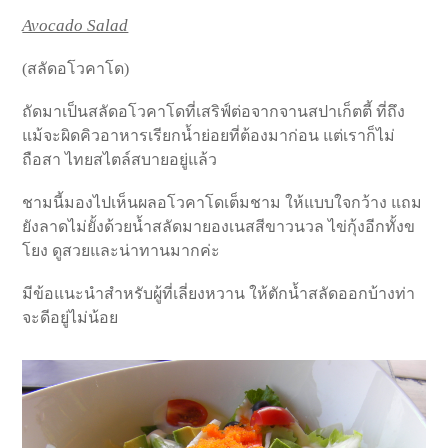
Avocado Salad
(สลัดอโวคาโด)
ถัดมาเป็นสลัดอโวคาโดที่เสริฟ์ต่อจากจานสปาเก็ตตี้ ที่ถึง
แม้จะผิดคิวอาหารเรียกน้ำย่อยที่ต้องมาก่อน แต่เราก็ไม่
ถือสา ไทยสไตล์สบายอยู่แล้ว
ชามนี้มองไปเห็นผลอโวคาโดเต็มชาม ให้แบบใจกว้าง แถม
ยังลาดไม่ยั้งด้วยน้ำสลัดมายองเนสสีขาวนวล ไข่กุ้งอีกทั้งข
โยง ดูสวยและน่าทานมากค่ะ
มีข้อแนะนำสำหรับผู้ที่เลี่ยงหวาน ให้ตักน้ำสลัดออกบ้างท่า
จะดีอยู่ไม่น้อย