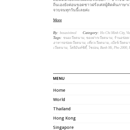
ถิ่นเองยังค่อนขอดชาวฝรั่งเศสผู้คิดค้นภาษา
จวบจนทุกวันนี้เลยค่ะ
More
By:
Category:
bosasivimol
Ho Chi Minh City
,
Vi
Tags:
ขนมเวียดนาม
,
ของฝากเวียดนาม
,
ร้านอร่อย
อาหารอร่อยเวียดนาม
,
เที่ยวเวียดนาม
,
เบียร์เวียดน
เวียดนาม
,
โฮจิมินห์ซิตี้
,
ไซง่อน
,
Banh Mi
,
Pho 2000
,
MENU
Home
World
Thailand
Hong Kong
Singapore