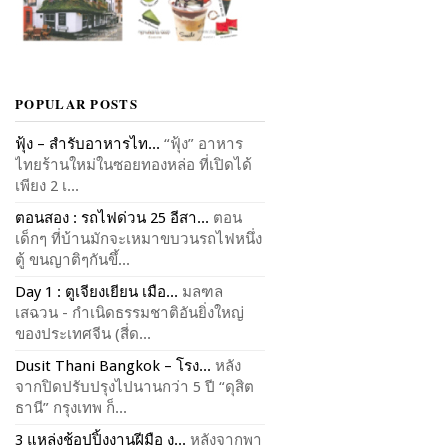
POPULAR POSTS
ฟุ้ง – สำรับอาหารไท...
“ฟุ้ง” อาหาร
ไทยร้านใหม่ในซอยทองหล่อ ที่เปิดได้
เพียง 2 เ...
ตอนสอง : รถไฟด่วน 25 อีสา...
ตอน
เด็กๆ ที่บ้านมักจะเหมาขบวนรถไฟหนึ่ง
ตู้ ขนญาติๆกันขึ้...
Day 1 : ตูเจียงเยียน เมือ...
มลฑล
เสฉวน - กำเนิดธรรมชาติอันยิ่งใหญ่
ของประเทศจีน (สี่ด...
Dusit Thani Bangkok – โรง...
หลัง
จากปิดปรับปรุงไปนานกว่า 5 ปี “ดุสิต
ธานี” กรุงเทพ ก็...
3 แหล่งช้อปปิ้งงานฝีมือ ง...
หลังจากพา