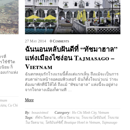
27
May
2014
0 Comments
ฉันนอนหลับฝันดีที่ “ทัชมาฮาล”
แห่งเมืองไซง่อน Tajmasago –
ที่
รใช้ชีวิต
Vietnam
ขนิยม ก็
องเก่าแห่ง
ฉันตกหลุมรักโรงแรมนี้ตั้งแต่แรกเห็น ถึงแม้จะเป็นการ
สบตาผ่านหน้าจอคอมพิวเตอร์ ฉันก็ตั้งใจแน่วแน่ ว่าจะ
ต้องมาพักที่นี่ให้ได้ ถึงแม้ “ทัชมาฮาล” แห่งนี้จะอยู่ห่าง
จากใจกลางเมืองก็ตามที …
More
etnam
ง่อน
,
Cu Chi
By:
Category:
bosasivimol
Ho Chi Minh City
,
Vietnam
Tags:
ที่พักเวียดนาม
,
เที่ยวเวียดนาม
,
โรงแรมโฮจิมินห์
,
โรงแรม
ในเวียดนาม
,
โฮจิมินห์ซิตี้
,
Boutique Hotel in Vietnam
,
Tajmasago