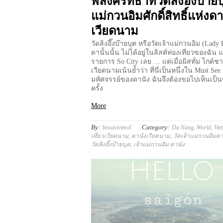
พลังศรัทธาที่วัดลิงอึ๊งบ๊ายบ
แม่กวนอิมศักดิ์สิทธิ์แห่งดา
เวียดนาม
วัดลิงอึ๊งบ๊ายบุต หรือวัดเจ้าแม่กวนอิม (Lady B
ดานั้นนั้น ไม่ได้อยู่ในลิสต์ท่องเที่ยวของฉัน 
รายการ So City เลย … แต่เมื่อมิสทั่ม ไกด์ช
เวียดนามเน้นย้ำว่า ที่นี่เป็นหนึ่งใน Must See 
มหัศจรรย์ของดานัง ฉันจึงต้องขอไปเห็นเป็
ครั้ง
More
By:
Category:
bosasivimol
Da Nang
,
World
,
Vie
เที่ยวเวียดนาม
,
ดานังเวียดนาม
,
วัดเจ้าแม่กวนอิมดา
วัดลิงอึ้งบ๊ายบุต
,
เจ้าแม่กวนอิม ดานัง