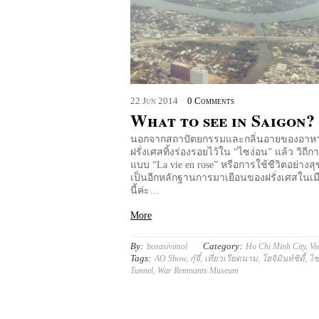
22
Jun
2014
0 Comments
What to see in Saigon?
นอกจากสถาปัตยกรรมและกลิ่นอายของอาหาร
ฝรั่งเศสทิ้งร่องรอยไว้ใน “ไซง่อน” แล้ว วิถีกา
แบบ “La vie en rose” หรือการใช้ชีวิตอย่างสุ
เป็นอีกหลักฐานการมาเยือนของฝรั่งเศสในเมื
นี้ค่ะ…
More
By:
Category:
bosasivimol
Ho Chi Minh City
,
Vi
Tags:
AO Show
,
กุ๋จี๋
,
เที่ยวเวียดนาม
,
โฮจิมินห์ซิตี้
,
ไซ
Tunnel
,
War Remnants Museum