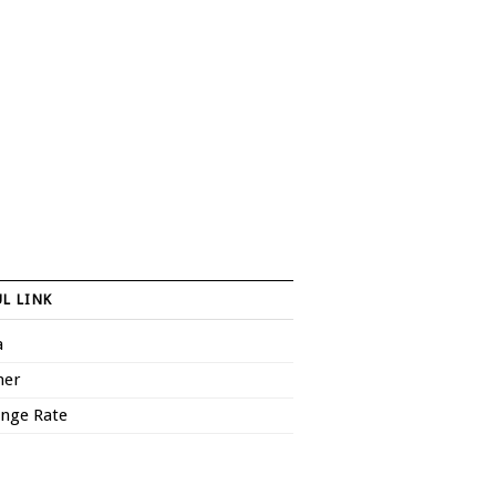
L LINK
a
her
nge Rate