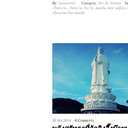
By:
Category:
Ta
bosasivimol
Hoi An
,
Vietnam
เวียดนาม
,
เวียดนาม
,
Hoi An
,
ฮอยอัน
,
สะพานญี่ปุ่น
,
เมืองมรดกโลก ฮอยอัน
30
Sep
2016
0 Comments