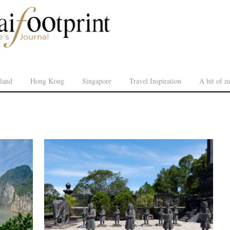
land
Hong Kong
Singapore
Travel Inspiration
A bit of m