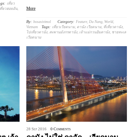
gs:
เที่ยว
More
เที่ยวฮอยอัน
,
By:
Category:
bosasivimol
Feature
,
Da Nang
,
World
,
Tags:
Vietnam
เที่ยวเวียดนาม
,
ดานัง เวียดนาม
,
ที่เที่ยวดานัง
,
ไปเที่ยวดานัง
,
สะพานมังกรดานัง
,
เจ้าแม่กวนอิมดานัง
,
ชายทะเล
เวียดนาม
28
Sep
2016
0 Comments