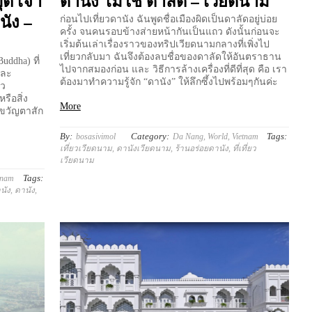
ุต เจ้า
ดานัง ไม่ใช่ ดาลัด – เวียดนาม
นัง –
ก่อนไปเที่ยวดานัง ฉันพูดชื่อเมืองผิดเป็นดาลัดอยู่บ่อย
ครั้ง จนคนรอบข้างส่ายหน้ากันเป็นแถว ดังนั้นก่อนจะ
เริ่มต้นเล่าเรื่องราวของทริปเวียดนามกลางที่เพิ่งไป
เที่ยวกลับมา ฉันจึงต้องลบชื่อของดาลัดให้อันตราธาน
uddha) ที่
ไปจากสมองก่อน และ วิธีการล้างเครื่องที่ดีที่สุด คือ เรา
และ
ต้องมาทำความรู้จัก “ดานัง” ให้ลึกซึ้งไปพร้อมๆกันค่ะ
าว
หรือสิ่ง
More
นขวัญตาสัก
By:
Category:
Tags:
bosasivimol
Da Nang
,
World
,
Vietnam
เที่ยวเวียดนาม
,
ดานังเวียดนาม
,
ร้านอร่อยดานัง
,
ที่เที่ยว
เวียดนาม
Tags:
tnam
นัง
,
ดานัง
,