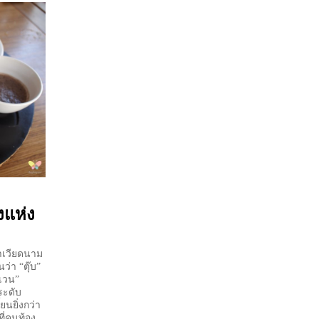
งแห่ง
เวียดนาม
ว่า “ตุ๊บ”
“เวน”
ระดับ
ยนยิ่งกว่า
ี่คนท้อง