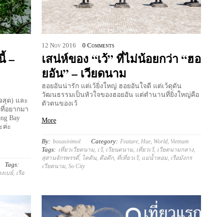
12
Nov
2016
0 Comments
้ –
เสน่ห์ของ “เว้” ที่ไม่น้อยกว่า “ฮอ
ยอัน” – เวียดนาม
ฮอยอันน่ารัก แต่เว้ยิ่งใหญ่ ฮอยอันใจดี แต่เว้ดุดัน
วัฒนธรรมเป็นหัวใจของฮอยอัน แต่ตำนานที่ยิ่งใหญ่คือ
ใจสุด) และ
ตัวตนของเว้
กที่อยากมา
ong Bay
More
ะค่ะ
By:
Category:
bosasivimol
Feature
,
Hue
,
World
,
Vietnam
Tags:
เที่ยวเวียดนาม
,
เว้
,
เวียนดนาม
,
เที่ยวเว้
,
เวียดนามกลาง
,
สุสานจักรพรรดิ์
,
ไคดิน
,
ตือดึก
,
ที่เที่ยวเว้
,
แม่น้ำหอม
,
เรือมังกร
Tags:
เวียดนาม
,
So City
องเบย์
,
เรือ