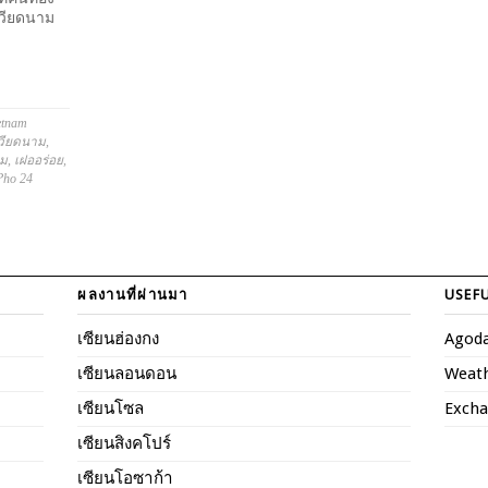
เวียดนาม
etnam
เวียดนาม
,
าม
,
เฝออร่อย
,
Pho 24
ผลงานที่ผ่านมา
USEFU
เซียนฮ่องกง
Agod
เซียนลอนดอน
Weat
เซียนโซล
Excha
เซียนสิงคโปร์
เซียนโอซาก้า