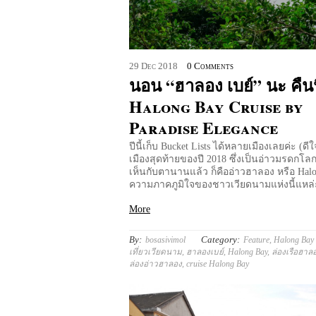
29
Dec
2018
0 Comments
นอน “ฮาลอง เบย์” นะ คืนนี
Halong Bay Cruise by
Paradise Elegance
ปีนี้เก็บ Bucket Lists ได้หลายเมืองเลยค่ะ (ดี
เมืองสุดท้ายของปี 2018 ซึ่งเป็นอ่าวมรดกโล
เห็นกับตานานแล้ว ก็คืออ่าวฮาลอง หรือ Hal
ความภาคภูมิใจของชาวเวียดนามแห่งนี้แหล่
More
By:
Category:
bosasivimol
Feature
,
Halong Bay
เที่ยวเวียดนาม
,
ฮาลองเบย์
,
Halong Bay
,
ล่องเรือฮาล
ล่องอ่าวฮาลอง
,
cruise Halong Bay