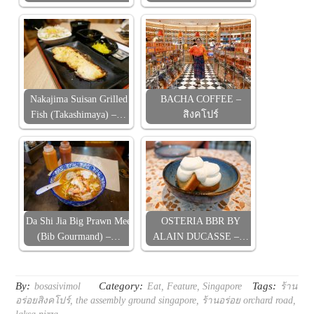
Nakajima Suisan Grilled
BACHA COFFEE –
Fish (Takashimaya) –…
สิงคโปร์
Da Shi Jia Big Prawn Mee
OSTERIA BBR BY
(Bib Gourmand) –…
ALAIN DUCASSE –…
By:
Category:
Tags:
bosasivimol
Eat
,
Feature
,
Singapore
ร้าน
อร่อยสิงคโปร์
,
the assembly ground singapore
,
ร้านอร่อย orchard road
,