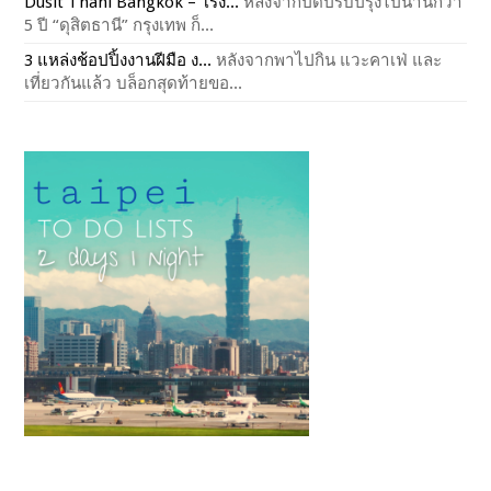
Dusit Thani Bangkok – โรง...
หลังจากปิดปรับปรุงไปนานกว่า
5 ปี “ดุสิตธานี” กรุงเทพ ก็...
3 แหล่งช้อปปิ้งงานฝีมือ ง...
หลังจากพาไปกิน แวะคาเฟ่ และ
เที่ยวกันแล้ว บล็อกสุดท้ายขอ...