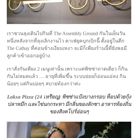
เราชวนลุงเดินไปกินที่ The Assembly Ground กันในเย็นวัน
หนึ่งหลังจากที่ลุงเลิกงานไว คาเฟ่ยุคบุกเบิกนี้ ตั้งอยู่ในตึก
The Cathay ที่ค่อนข้างเงียบเหงา จะมีก็เพียงร้านนี้ที่ยังพอมี
ลูกค้าเข้าออกอยู่บ้าง
เราสั่งกันเพียง 2 เมนูเท่านั้น เพราะแค่พิซซ่าถาดเดียว ก็กิน
กันไม่หมดแล้ว … อายุที่เพิ่มขึ้น ระบบย่อยก็อ่อนแอ่ลง กิน
น้อยๆ แต่กินบ่อยๆ สบายท้องกว่าค่ะ
Laksa Pizza (24 เหรียญ) พิซซ่าแป้งบางกรอบ ท็อปด้วยกุ้ง
ปลาหมึก และไข่นกกระทา มีกลิ่นของลักซา อาหารท้องถิ่น
ของสิงคโปร์อ่อนๆ