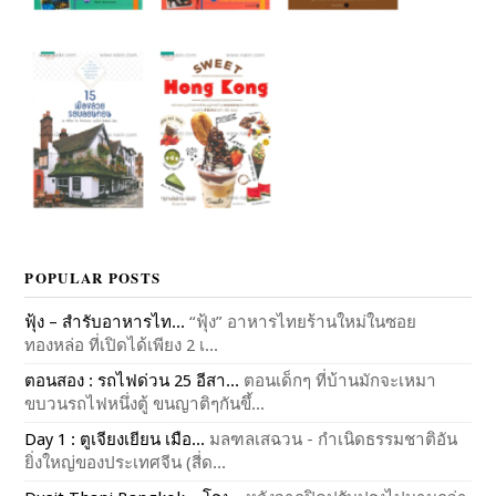
POPULAR POSTS
ฟุ้ง – สำรับอาหารไท...
“ฟุ้ง” อาหารไทยร้านใหม่ในซอย
ทองหล่อ ที่เปิดได้เพียง 2 เ...
ตอนสอง : รถไฟด่วน 25 อีสา...
ตอนเด็กๆ ที่บ้านมักจะเหมา
ขบวนรถไฟหนึ่งตู้ ขนญาติๆกันขึ้...
Day 1 : ตูเจียงเยียน เมือ...
มลฑลเสฉวน - กำเนิดธรรมชาติอัน
ยิ่งใหญ่ของประเทศจีน (สี่ด...