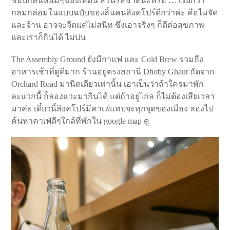
ชอบกลิ่นหอมๆของเห็ดนี้ ส่วนรสชาตินะหรือ … เรียกว่า
กลมกล่อมในแบบฉบับของลิ้นคนสิงคโปร์ดีกว่าค่ะ คือไม่จัด
และจ้าน อาจจะจืดแต่ไม่สนิท ซึ่งเอาจริงๆ ก็ดีต่อสุขภาพ
และเราก็กินได้ ไม่บ่น
The Assembly Ground ยังมีกาแฟ และ Cold Brew รวมถึง
อาหารเช้าที่ดูดีมาก ร้านอยู่ตรงสถานี Dhoby Ghaut ถัดจาก
Orchard Road มานิดเดียวเท่านั้น เอาเป็นว่าถ้าใครมาพัก
ละแวกนี้ ก็ลองแวะมากินได้ แต่ถ้าอยู่ไกล ก็ไม่ต้องเสียเวลา
มาค่ะ เดี๋ยวนี้สิงคโปร์มีคาเฟ่แทบจะทุกจุดของเมือง ลองไป
ค้นหาคาเฟ่ดีๆใกล้ที่พักใน google map ดู