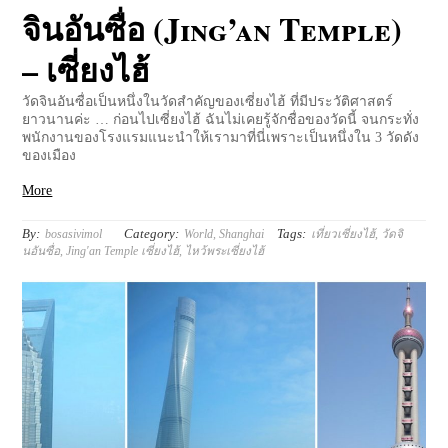
จินอันซื่อ (Jing’an Temple)
– เซี่ยงไฮ้
วัดจินอันซื่อเป็นหนึ่งในวัดสำคัญของเซี่ยงไฮ้ ที่มีประวัติศาสตร์
ยาวนานค่ะ … ก่อนไปเซี่ยงไฮ้ ฉันไม่เคยรู้จักชื่อของวัดนี้ จนกระทั่ง
พนักงานของโรงแรมแนะนำให้เรามาที่นี่เพราะเป็นหนึ่งใน 3 วัดดัง
ของเมือง
More
By:
Category:
Tags:
bosasivimol
World
,
Shanghai
เที่ยวเซี่ยงไฮ้
,
วัดจิ
นอันซื่อ
,
Jing'an Temple เซี่ยงไฮ้
,
ไหว้พระเซี่ยงไฮ้