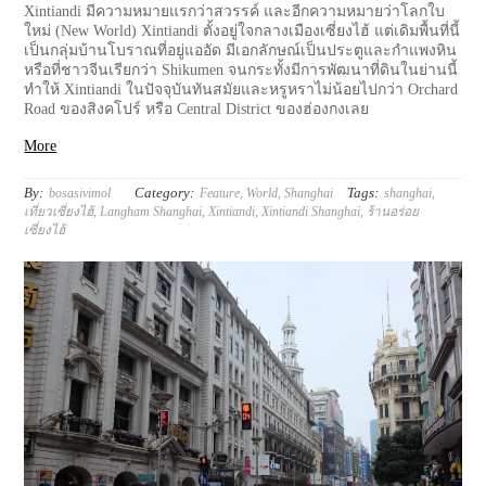
Xintiandi มีความหมายแรกว่าสวรรค์ และอีกความหมายว่าโลกใบ
ใหม่ (New World) Xintiandi ตั้งอยู่ใจกลางเมืองเซี่ยงไฮ้ แต่เดิมพื้นที่นี้
เป็นกลุ่มบ้านโบราณที่อยู่แออัด มีเอกลักษณ์เป็นประตูและกำแพงหิน
หรือที่ชาวจีนเรียกว่า Shikumen จนกระทั้งมีการพัฒนาที่ดินในย่านนี้
ทำให้ Xintiandi ในปัจจุบันทันสมัยและหรูหราไม่น้อยไปกว่า Orchard
Road ของสิงคโปร์ หรือ Central District ของฮ่องกงเลย
More
By:
Category:
Tags:
bosasivimol
Feature
,
World
,
Shanghai
shanghai
,
เที่ยวเซี่ยงไฮ้
,
Langham Shanghai
,
Xintiandi
,
Xintiandi Shanghai
,
ร้านอร่อย
เซี่ยงไฮ้