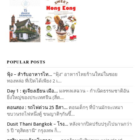
POPULAR POSTS
ฟุ้ง – สำรับอาหารไท...
“ฟุ้ง” อาหารไทยร้านใหม่ในซอย
ทองหล่อ ที่เปิดได้เพียง 2 เ...
Day 1 : ตูเจียงเยียน เมือ...
มลฑลเสฉวน - กำเนิดธรรมชาติอัน
ยิ่งใหญ่ของประเทศจีน (สี่ด...
ตอนสอง : รถไฟด่วน 25 อีสา...
ตอนเด็กๆ ที่บ้านมักจะเหมา
ขบวนรถไฟหนึ่งตู้ ขนญาติๆกันขึ้...
Dusit Thani Bangkok – โรง...
หลังจากปิดปรับปรุงไปนานกว่า
5 ปี “ดุสิตธานี” กรุงเทพ ก็...