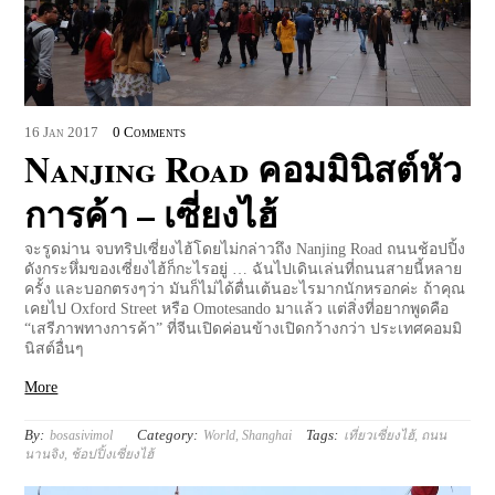
16
Jan
2017
0 Comments
Nanjing Road คอมมินิสต์หัว
การค้า – เซี่ยงไฮ้
จะรูดม่าน จบทริปเซี่ยงไฮ้โดยไม่กล่าวถึง Nanjing Road ถนนช้อปปิ้ง
ดังกระหึ่มของเซี่ยงไฮ้ก็กะไรอยู่ … ฉันไปเดินเล่นที่ถนนสายนี้หลาย
ครั้ง และบอกตรงๆว่า มันก็ไม่ได้ตื่นเต้นอะไรมากนักหรอกค่ะ ถ้าคุณ
เคยไป Oxford Street หรือ Omotesando มาแล้ว แต่สิ่งที่อยากพูดคือ
“เสรีภาพทางการค้า” ที่จีนเปิดค่อนข้างเปิดกว้างกว่า ประเทศคอมมิ
นิสต์อื่นๆ
More
By:
Category:
Tags:
bosasivimol
World
,
Shanghai
เที่ยวเซี่ยงไฮ้
,
ถนน
นานจิง
,
ช้อปปิ้งเซี่ยงไฮ้