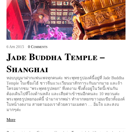
6
Apr
2015
0 Comments
Jade Buddha Temple –
Shanghai
หอบบุญมาฝากแฟนเพจทุกคนค่ะ พระพุทธรูปองค์นี้อยู่ที่ Jade Buddha
Temple ในเซี่ยงไฮ้ ชาวจีนแวะเวียนมาสักการะกันมากมาย และถ้า
ใครอยากชม “พระพุทธรูปหยก” ที่งดงาม ซึ่งตั้งอยู่ในวัดนี้เช่นกัน
ต้องเดินไปที่โถงด้านหลัง และเสียค่าเข้าชมอีกคนละ 10 หยวนค่ะ
พระพุทธรูปหยกองค์นี้ นำมาจากพม่า ทำจากหยกขาวอมเขียวทั้งองค์
ใบหน้างดงาม สายตามองเราด้วยความเมตตา … อิ่มใจ และสงบ
มากๆค่ะ
More