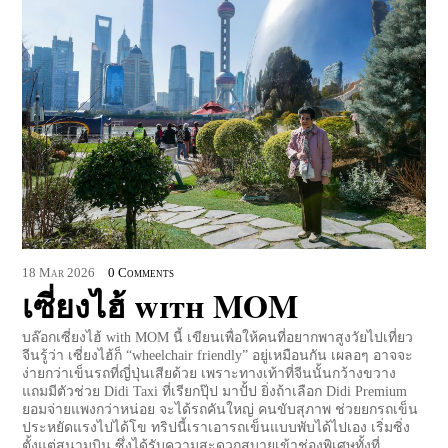
18
Mar
2026
0 Comments
เซี่ยงไฮ้ with MOM
บล๊อกเซี่ยงไฮ้ with MOM นี้ เขียนเพื่อให้คนที่อยากพาสูงวัยไปเที่ยว
จีนรู้ว่า เซี่ยงไฮ้ก็ “wheelchair friendly” อยู่เหมือนกัน เผลอๆ อาจจะ
ง่ายกว่าเข็นรถที่ญี่ปุ่นเสียด้วย เพราะทางเท้าที่จีนนั้นกว้างขวาง
แถมมีตัวช่วย Didi Taxi ที่เรียกปุ๊ป มาปั้ป ยิ่งถ้าเลือก Didi Premium
ยอมจ่ายแพงกว่าหน่อย จะได้รถคันใหญ่ คนขับสุภาพ ช่วยยกรถเข็น
ประหยัดแรงไปได้โข ทริปนี้เราเอารถเข็นแบบพับได้ไปเอง เริ่มซิ่ง
ตั้งแต่สนามบิน ซึ่งได้รับความสะดวกสบายเข้าช่องพิเศษทั้งที่