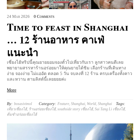
24
Mar
2026
0 Comments
Time to feast in Shanghai
… 12 ร้านอาหาร คาเฟ่
แนะนำ
เซี่ยงไฮ้ทริปนี้คุณยายยอมจองตั๋วไปเที่ยวกับเรา ลูกสาวคนดีเลย
พยายามสรรหาร้านอร่อยมาให้คุณยายได้ชิม เลือกร้านที่เดินทาง
ง่าย จองง่าย ไม่แออัด ตลอด 5 วัน จบลงที่ 12 ร้าน ครบเครื่องทั้งคาว
และหวาน ตามลิสต์นี้เลยยยยค่ะ
More
By:
Category:
Tags:
bosasivimol
Feature
,
Shanghai
,
World
,
Shanghai
เที่ยวเซี่ยงไฮ้
,
ร้านอร่อยเซี่ยงไฮ้
,
southside story เซี่ยงไฮ้
,
Sui Tang Li เซี่ยงไฮ้
,
ติ่มซำอร่อยเซี่ยงไฮ้