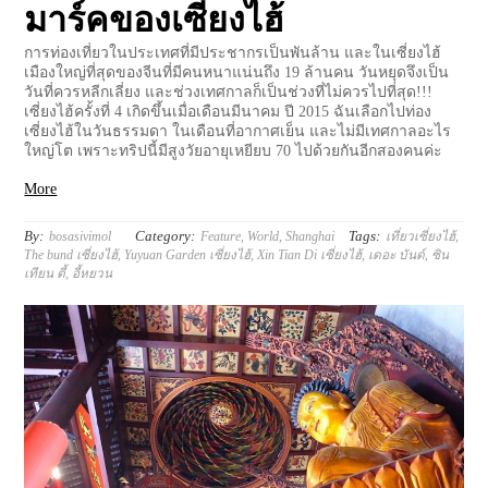
มาร์คของเซี่ยงไฮ้
การท่องเที่ยวในประเทศที่มีประชากรเป็นพันล้าน และในเซี่ยงไฮ้
เมืองใหญ่ที่สุดของจีนที่มีคนหนาแน่นถึง 19 ล้านคน วันหยุดจึงเป็น
วันที่ควรหลีกเลี่ยง และช่วงเทศกาลก็เป็นช่วงที่ไม่ควรไปที่สุด!!!
เซี่ยงไฮ้ครั้งที่ 4 เกิดขึ้นเมื่อเดือนมีนาคม ปี 2015 ฉันเลือกไปท่อง
เซี่ยงไฮ้ในวันธรรมดา ในเดือนที่อากาศเย็น และไม่มีเทศกาลอะไร
ใหญ่โต เพราะทริปนี้มีสูงวัยอายุเหยียบ 70 ไปด้วยกันอีกสองคนค่ะ
More
By:
Category:
Tags:
bosasivimol
Feature
,
World
,
Shanghai
เที่ยวเซี่ยงไฮ้
,
The bund เซี่ยงไฮ้
,
Yuyuan Garden เซี่ยงไฮ้
,
Xin Tian Di เซี่ยงไฮ้
,
เดอะ บันด์
,
ซิน
เทียน ตี้
,
อี้หยวน