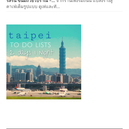
รสริน ขนมถ้วยโบราณ –...
จากร้านเพิงริมถนน แปลงร่างสู่
คาเฟ่เต็มรูปแบบ ดูเท่และทั...