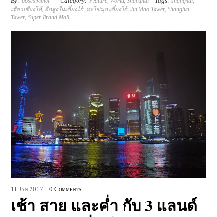
By:
Category:
Tags:
bosasivimol
Feature
,
World
,
Shanghai
shanghai
,
เที่ยวเซี่ยงไฮ้
,
ตึกสูงในเซี่ยงไฮ้
,
หอไข่มุก เซี่ยงไฮ้
,
Jin Mao Tower
,
Shanghai
Tower
,
Super Brand Mall
11
Jan
2017
0 Comments
เช้า สาย และค่ำ กับ 3 แลนด์