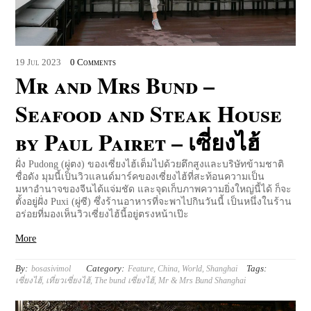
19
Jul
2023
0 Comments
Mr and Mrs Bund –
Seafood and Steak House
by Paul Pairet – เซี่ยงไฮ้
ฝั่ง Pudong (ผู่ตง) ของเซี่ยงไฮ้เต็มไปด้วยตึกสูงและบริษัทข้ามชาติ
ชื่อดัง มุมนี้เป็นวิวแลนด์มาร์คของเซี่ยงไฮ้ที่สะท้อนความเป็น
มหาอำนาจของจีนได้แจ่มชัด และจุดเก็บภาพความยิ่งใหญ่นี้ได้ ก็จะ
ตั้งอยู่ฝั่ง Puxi (ผู่ซี) ซึ่งร้านอาหารที่จะพาไปกินวันนี้ เป็นหนึ่งในร้าน
อร่อยที่มองเห็นวิวเซี่ยงไฮ้นี้อยู่ตรงหน้าเป๊ะ
More
By:
Category:
Tags:
bosasivimol
Feature
,
China
,
World
,
Shanghai
เซี่ยงไฮ้
,
เที่ยวเซี่ยงไฮ้
,
The bund เซี่ยงไฮ้
,
Mr & Mrs Bund Shanghai